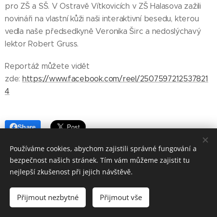
pro ZŠ a SŠ. V Ostravě Vítkovicích v ZŠ Halasova zažili
novináři na vlastní kůži naši interaktivní besedu, kterou
vedla naše předsedkyně Veronika Širc a nedoslýchavý
lektor Robert Gruss.
Reportáž můžete vidět
zde:
https://www.facebook.com/reel/2507597212537821
4
Share
Používáme cookies, abychom zajistili správné fungování a
bezpečnost našich stránek. Tím vám můžeme zajistit tu
nejlepší zkušenost při jejich návštěvě.
© Jsem jedno ucho, z. s. 2026
Přijmout nezbytné
Přijmout vše
Vytvořeno službou
Webnode
Cookies