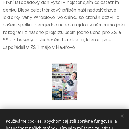
První listopadový den vyšel v nejčtenějším celostátním
deníku Blesk celostránkový příběh naší nedoslýchavé
lektorky Ivany Wróblové. Ve článku se čtenáři dozví i o
našem spolku Jsem jedno ucho a najdou v něm mimo jiné i
fotografii z našeho projektu Jsem jedno ucho pro ZŠ a
SŠ - z besedy o sluchovém handicapu, kterou jsme
uspořádali v ZŠ 1. máje v Havířově.
Share
Používáme cookies, abychom zajistili správné fungování a
bezpečnost našich stránek. Tím vám můžeme zajistit tu