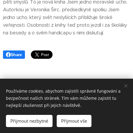
pěti smyslů. To je nová kniha Jsem jedno moravské ucho.
Autorkou je Veronika Širc, předsedkyně spolku Jsem
jedno ucho, který svět neslyšících přibližuje široké
veřejnosti. Osobnosti z knihy teď proto jezdí i za školáky
na besedy a o svém handicapu s nimi diskutují.
Share
Používáme cookies, abychom zajistili správné fungování a
bezpečnost našich stránek. Tím vám můžeme zajistit tu
nejlepší zkušenost při jejich návštěvě.
© Jsem jedno ucho, z. s. 2026
Přijmout nezbytné
Přijmout vše
Vytvořeno službou
Webnode
Cookies