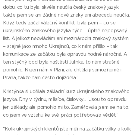
dobu, co tu byla, skvěle naučila český znakový jazyk,
takže jsem se ani žádné nové znaky, ani abecedu neučila.
Když tedy začal válečný konflikt, byla jsem – co se
ukrajinského znakového jazyka týče – úplně nepopsaný
list. A jelikož neovládám ani mezinárodní znakový systém
– stejně jako mnoho Ukrajinců, co k nám přišlo – tak
komunikace ze začátku byla opravdu hodně náročná. A
ten styčný bod byla naštěstí Julinka, to nám strašně
pomohlo. Nejen nám v Plzni, ale chtěla ji samozřejmě i
Praha, takže tam často dojížděla."
Kristýnka si udělala základní kurz ukrajinského znakového
jazyka. Dny v týdnu, měsíce, číslovky… "Jsou to opravdu
jen základy, ale pomohlo mi to. Zaměřovala jsem se na to,
co jsem ve vztahu ke své práci potřebovala vědět."
"Kolik ukrajinských klientů jste měli na začátku války a kolik