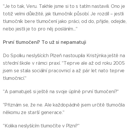
"Je to tak, Veru. Takhle jsme si to s tatím nastavili. Ono je
totiž velmi důležité, jak tlumočník působí. Je rozdíl – jestli
tlumočník bere tlumočení jako práci, od do, přijde, odejde,
nebo jestli je to pro něj posláním…"
První tlumočení? To už si nepamatuji
Do Spolku neslyšících Plzeň nastoupila Kristýnka ještě na
střední škole v rámci praxí. "Teprve ale až od roku 2005
jsem se stala sociální pracovnicí a až pár let nato teprve
tlumočnicí."
"A pamatuješ si ještě na svoje úplně první tlumočení?"
"Přiznám se, že ne. Ale každopádně jsem určitě tlumočila
někomu ze starší generace."
"Kolika neslyšícím tlumočíte v Plzni?"