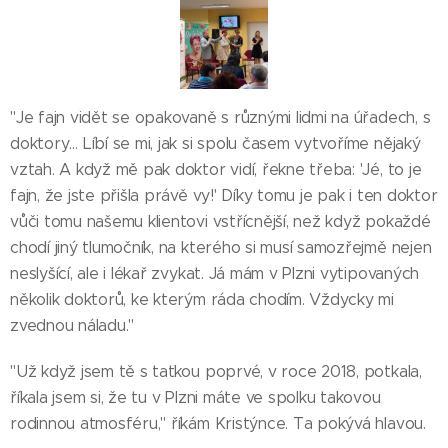
"Je fajn vidět se opakovaně s různými lidmi na úřadech, s
doktory… Líbí se mi, jak si spolu časem vytvoříme nějaký
vztah. A když mě pak doktor vidí, řekne třeba: 'Jé, to je
fajn, že jste přišla právě vy!' Díky tomu je pak i ten doktor
vůči tomu našemu klientovi vstřícnější, než když pokaždé
chodí jiný tlumočník, na kterého si musí samozřejmě nejen
neslyšící, ale i lékař zvykat. Já mám v Plzni vytipovaných
několik doktorů, ke kterým ráda chodím. Vždycky mi
zvednou náladu."
"Už když jsem tě s taťkou poprvé, v roce 2018, potkala,
říkala jsem si, že tu v Plzni máte ve spolku takovou
rodinnou atmosféru," říkám Kristýnce. Ta pokývá hlavou.