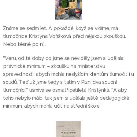
Známe se sedm let. A pokaždé, když se vidíme, má
tlumočnice Kristýna Voříšková před nějakou zkouškou.
Nebo těsně po ní…
"Veru, od té doby, co jsme se neviděly, jsem si udělala
právnické minimum – zkoušku na ministerstvu
spravedlnosti, abych mohla neslyšícím klientům tlumočit i u
soudů. Teď už jsme tedy s tatím v Plzni dva soudní
tlumočníci," usmívá se osmatřicetiletá Kristýnka. "A aby
toho nebylo málo, tak jsem si udělala ještě pedagogické
minimum, abych mohla učit na střední škole."