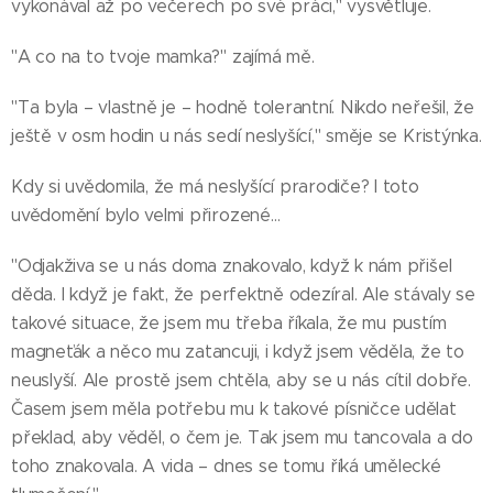
vykonával až po večerech po své práci," vysvětluje.
"A co na to tvoje mamka?" zajímá mě.
"Ta byla – vlastně je – hodně tolerantní. Nikdo neřešil, že
ještě v osm hodin u nás sedí neslyšící," směje se Kristýnka.
Kdy si uvědomila, že má neslyšící prarodiče? I toto
uvědomění bylo velmi přirozené…
"Odjakživa se u nás doma znakovalo, když k nám přišel
děda. I když je fakt, že perfektně odezíral. Ale stávaly se
takové situace, že jsem mu třeba říkala, že mu pustím
magneťák a něco mu zatancuji, i když jsem věděla, že to
neuslyší. Ale prostě jsem chtěla, aby se u nás cítil dobře.
Časem jsem měla potřebu mu k takové písničce udělat
překlad, aby věděl, o čem je. Tak jsem mu tancovala a do
toho znakovala. A vida – dnes se tomu říká umělecké