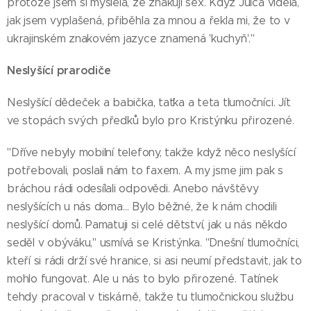
protože jsem si myslela, že znakují sex. Když Julča viděla,
jak jsem vyplašená, přiběhla za mnou a řekla mi, že to v
ukrajinském znakovém jazyce znamená 'kuchyň'."
Neslyšící prarodiče
Neslyšící dědeček a babička, taťka a teta tlumočníci. Jít
ve stopách svých předků bylo pro Kristýnku přirozené.
"Dříve nebyly mobilní telefony, takže když něco neslyšící
potřebovali, poslali nám to faxem. A my jsme jim pak s
bráchou rádi odesílali odpovědi. Anebo návštěvy
neslyšících u nás doma… Bylo běžné, že k nám chodili
neslyšící domů. Pamatuji si celé dětství, jak u nás někdo
seděl v obýváku," usmívá se Kristýnka. "Dnešní tlumočníci,
kteří si rádi drží své hranice, si asi neumí představit, jak to
mohlo fungovat. Ale u nás to bylo přirozené. Tatínek
tehdy pracoval v tiskárně, takže tu tlumočnickou službu