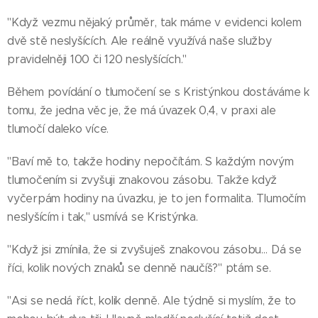
"Když vezmu nějaký průměr, tak máme v evidenci kolem
dvě stě neslyšících. Ale reálně využívá naše služby
pravidelněji 100 či 120 neslyšících."
Během povídání o tlumočení se s Kristýnkou dostáváme k
tomu, že jedna věc je, že má úvazek 0,4, v praxi ale
tlumočí daleko více.
"Baví mě to, takže hodiny nepočítám. S každým novým
tlumočením si zvyšuji znakovou zásobu. Takže když
vyčerpám hodiny na úvazku, je to jen formalita. Tlumočím
neslyšícím i tak," usmívá se Kristýnka.
"Když jsi zmínila, že si zvyšuješ znakovou zásobu… Dá se
říci, kolik nových znaků se denně naučíš?" ptám se.
"Asi se nedá říct, kolik denně. Ale týdně si myslím, že to