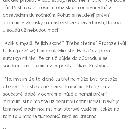
tak dva případy – buď soudy, nebo řeším policii. Ale bude
hůř. Příští rok v prosinci totiž skončí ochranná lhůta
dosavadním tlumočníkům. Pokud si neudělají právní
minimum a zkoušky u ministerstva spravedlnosti, tlumočit
u soudů už nebudou moci."
"Kolik si myslíš, že jich skončí? Třeba třetina? Protože tvůj
taťka (plzeňský tlumočník Miroslav Hanzlíček, pozn.
autorky) mi říkal, že on už půjde do důchodu a se
soudním tlumočením už nepočítá," říkám Kristýnce.
"No, myslím, že to klidně ta třetina může být, protože
obzvláště ti služebně starší tlumočníci, kteří jsou v
současné době v ochranné lhůtě a nemají právní
minimum, si ho možná už nebudou chtít udělat. Navíc je
tam nově podmínka mít magisterské vzdělání, takže na
tom to u mnoha tlumočníků také asi krachne."