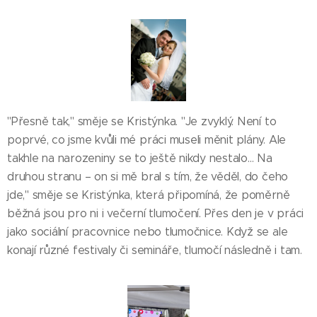
"Přesně tak," směje se Kristýnka. "Je zvyklý. Není to
poprvé, co jsme kvůli mé práci museli měnit plány. Ale
takhle na narozeniny se to ještě nikdy nestalo… Na
druhou stranu – on si mě bral s tím, že věděl, do čeho
jde," směje se Kristýnka, která připomíná, že poměrně
běžná jsou pro ni i večerní tlumočení. Přes den je v práci
jako sociální pracovnice nebo tlumočnice. Když se ale
konají různé festivaly či semináře, tlumočí následně i tam.