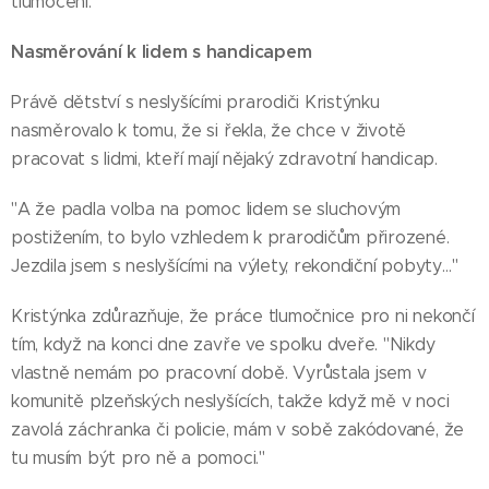
tlumočení."
Nasměrování k lidem s handicapem
Právě dětství s neslyšícími prarodiči Kristýnku
nasměrovalo k tomu, že si řekla, že chce v životě
pracovat s lidmi, kteří mají nějaký zdravotní handicap.
"A že padla volba na pomoc lidem se sluchovým
postižením, to bylo vzhledem k prarodičům přirozené.
Jezdila jsem s neslyšícími na výlety, rekondiční pobyty…"
Kristýnka zdůrazňuje, že práce tlumočnice pro ni nekončí
tím, když na konci dne zavře ve spolku dveře. "Nikdy
vlastně nemám po pracovní době. Vyrůstala jsem v
komunitě plzeňských neslyšících, takže když mě v noci
zavolá záchranka či policie, mám v sobě zakódované, že
tu musím být pro ně a pomoci."