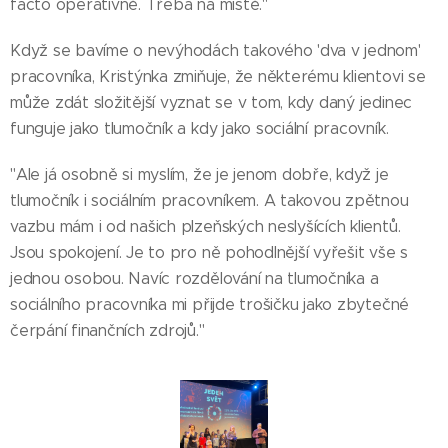
facto operativně. Třeba na místě."
Když se bavíme o nevýhodách takového 'dva v jednom'
pracovníka, Kristýnka zmiňuje, že některému klientovi se
může zdát složitější vyznat se v tom, kdy daný jedinec
funguje jako tlumočník a kdy jako sociální pracovník.
"Ale já osobně si myslím, že je jenom dobře, když je
tlumočník i sociálním pracovníkem. A takovou zpětnou
vazbu mám i od našich plzeňských neslyšících klientů.
Jsou spokojení. Je to pro ně pohodlnější vyřešit vše s
jednou osobou. Navíc rozdělování na tlumočníka a
sociálního pracovníka mi přijde trošičku jako zbytečné
čerpání finančních zdrojů."