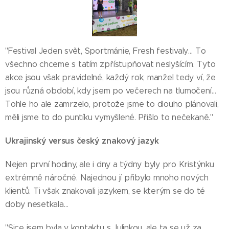
"Festival Jeden svět, Sportmánie, Fresh festivaly… To
všechno chceme s tatím zpřístupňovat neslyšícím. Tyto
akce jsou však pravidelné, každý rok, manžel tedy ví, že
jsou různá období, kdy jsem po večerech na tlumočení…
Tohle ho ale zamrzelo, protože jsme to dlouho plánovali,
měli jsme to do puntíku vymyšlené. Přišlo to nečekaně."
Ukrajinský versus český znakový jazyk
Nejen první hodiny, ale i dny a týdny byly pro Kristýnku
extrémně náročné. Najednou jí přibylo mnoho nových
klientů. Ti však znakovali jazykem, se kterým se do té
doby nesetkala…
"Sice jsem byla v kontaktu s Julinkou, ale ta se už za