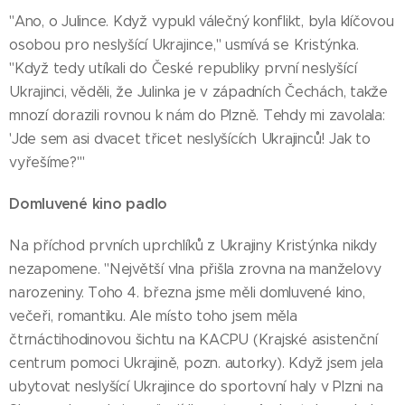
"Ano, o Julince. Když vypukl válečný konflikt, byla klíčovou
osobou pro neslyšící Ukrajince," usmívá se Kristýnka.
"Když tedy utíkali do České republiky první neslyšící
Ukrajinci, věděli, že Julinka je v západních Čechách, takže
mnozí dorazili rovnou k nám do Plzně. Tehdy mi zavolala:
'Jde sem asi dvacet třicet neslyšících Ukrajinců! Jak to
vyřešíme?'"
Domluvené kino padlo
Na příchod prvních uprchlíků z Ukrajiny Kristýnka nikdy
nezapomene. "Největší vlna přišla zrovna na manželovy
narozeniny. Toho 4. března jsme měli domluvené kino,
večeři, romantiku. Ale místo toho jsem měla
čtrnáctihodinovou šichtu na KACPU (Krajské asistenční
centrum pomoci Ukrajině, pozn. autorky). Když jsem jela
ubytovat neslyšící Ukrajince do sportovní haly v Plzni na