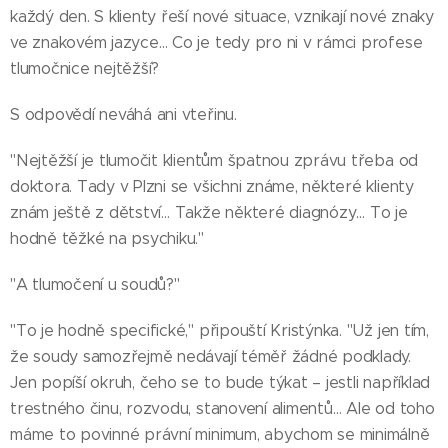
každý den. S klienty řeší nové situace, vznikají nové znaky
ve znakovém jazyce… Co je tedy pro ni v rámci profese
tlumočnice nejtěžší?
S odpovědí neváhá ani vteřinu.
"Nejtěžší je tlumočit klientům špatnou zprávu třeba od
doktora. Tady v Plzni se všichni známe, některé klienty
znám ještě z dětství… Takže některé diagnózy… To je
hodně těžké na psychiku."
"A tlumočení u soudů?"
"To je hodně specifické," připouští Kristýnka. "Už jen tím,
že soudy samozřejmě nedávají téměř žádné podklady.
Jen popíší okruh, čeho se to bude týkat – jestli například
trestného činu, rozvodu, stanovení alimentů… Ale od toho
máme to povinné právní minimum, abychom se minimálně