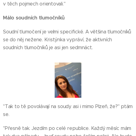
v těch pojmech orientovali."
Málo soudních tlumočníků
Soudní tlumočení je velmi specifické. A většina tlumočníků
se do něj nežene. Kristýnka vypráví, že aktivních
soudních tlumočníků je asi jen sedmnáct.
"Tak to tě povolávají na soudy asi i mimo Plzeň, že?" ptám
se.
"Přesně tak. Jezdím po celé republice. Každý měsíc mám