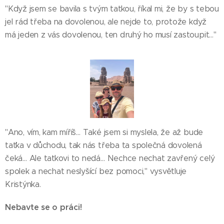
"Když jsem se bavila s tvým taťkou, říkal mi, že by s tebou
jel rád třeba na dovolenou, ale nejde to, protože když
má jeden z vás dovolenou, ten druhý ho musí zastoupit…"
"Ano, vím, kam míříš… Také jsem si myslela, že až bude
taťka v důchodu, tak nás třeba ta společná dovolená
čeká… Ale taťkovi to nedá… Nechce nechat zavřený celý
spolek a nechat neslyšící bez pomoci," vysvětluje
Kristýnka.
Nebavte se o práci!