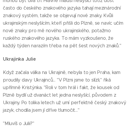
mohou být dva tři. Hlavně mladší neslyšící totiž dost
často do českého znakového jazyka tahají mezinárodní
znakový systém, takže se objevují nové znaky. Kvůli
ukrajinským neslyšícím, kteří přišli do Plzně, se navíc učím
nové znaky pro mě nového ukrajinského, potažmo
ruského znakového jazyka. To mám vyzkoušeno, že
každý týden narazím třeba na pět šest nových znaků."
Ukrajinka Julie
Když začala válka na Ukrajině, nebyla to jen Praha, kam
proudily davy Ukrajinců… "V Plzni jsme to slízli," říká
upřímně Kristýnka. "Roli v tom hrál i fakt, že kousek od
Plzně bydlí už dvanáct let jedna neslyšící, původem z
Ukrajiny. Po tolika letech už umí perfektně český znakový
jazyk, chodila jsem jí dříve tlumočit…"
"Mluvíš o Julii?"