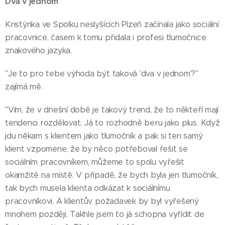
Dva v jednom
Kristýnka ve Spolku neslyšících Plzeň začínala jako sociální
pracovnice, časem k tomu přidala i profesi tlumočnice
znakového jazyka.
"Je to pro tebe výhoda být taková 'dva v jednom'?"
zajímá mě.
"Vím, že v dnešní době je takový trend, že to někteří mají
tendenci rozdělovat. Já to rozhodně beru jako plus. Když
jdu někam s klientem jako tlumočník a pak si ten samý
klient vzpomene, že by něco potřeboval řešit se
sociálním pracovníkem, můžeme to spolu vyřešit
okamžitě na místě. V případě, že bych byla jen tlumočník,
tak bych musela klienta odkázat k sociálnímu
pracovníkovi. A klientův požadavek by byl vyřešený
mnohem později. Takhle jsem to já schopna vyřídit de