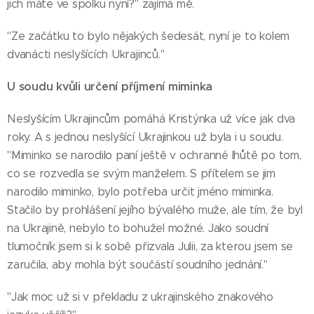
jich máte ve spolku nyní?" zajímá mě.
"Ze začátku to bylo nějakých šedesát, nyní je to kolem
dvanácti neslyšících Ukrajinců."
U soudu kvůli určení příjmení miminka
Neslyšícím Ukrajincům pomáhá Kristýnka už více jak dva
roky. A s jednou neslyšící Ukrajinkou už byla i u soudu.
"Miminko se narodilo paní ještě v ochranné lhůtě po tom,
co se rozvedla se svým manželem. S přítelem se jim
narodilo miminko, bylo potřeba určit jméno miminka.
Stačilo by prohlášení jejího bývalého muže, ale tím, že byl
na Ukrajině, nebylo to bohužel možné. Jako soudní
tlumočník jsem si k sobě přizvala Julii, za kterou jsem se
zaručila, aby mohla být součástí soudního jednání."
"Jak moc už si v překladu z ukrajinského znakového