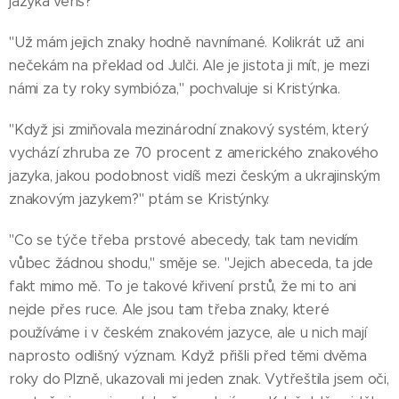
jazyka věříš?"
"Už mám jejich znaky hodně navnímané. Kolikrát už ani
nečekám na překlad od Julči. Ale je jistota ji mít, je mezi
námi za ty roky symbióza," pochvaluje si Kristýnka.
"Když jsi zmiňovala mezinárodní znakový systém, který
vychází zhruba ze 70 procent z amerického znakového
jazyka, jakou podobnost vidíš mezi českým a ukrajinským
znakovým jazykem?" ptám se Kristýnky.
"Co se týče třeba prstové abecedy, tak tam nevidím
vůbec žádnou shodu," směje se. "Jejich abeceda, ta jde
fakt mimo mě. To je takové křivení prstů, že mi to ani
nejde přes ruce. Ale jsou tam třeba znaky, které
používáme i v českém znakovém jazyce, ale u nich mají
naprosto odlišný význam. Když přišli před těmi dvěma
roky do Plzně, ukazovali mi jeden znak. Vytřeštila jsem oči,