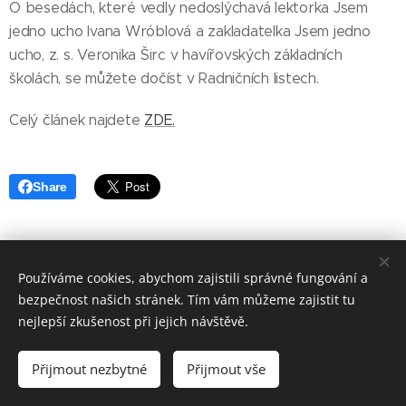
O besedách, které vedly nedoslýchavá lektorka Jsem
jedno ucho Ivana Wróblová a zakladatelka Jsem jedno
ucho, z. s. Veronika Širc v havířovských základních
školách, se můžete dočíst v Radničních listech.
Celý článek najdete
ZDE.
Share
Používáme cookies, abychom zajistili správné fungování a
bezpečnost našich stránek. Tím vám můžeme zajistit tu
nejlepší zkušenost při jejich návštěvě.
© Jsem jedno ucho, z. s. 2026
Přijmout nezbytné
Přijmout vše
Vytvořeno službou
Webnode
Cookies