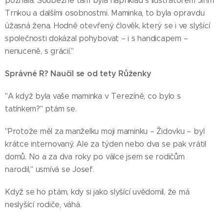
poznala. Souběžně tam byla například s ilustrátorem Jiřím
Trnkou a dalšími osobnostmi. Maminka, to byla opravdu
úžasná žena. Hodně otevřený člověk, který se i ve slyšící
společnosti dokázal pohybovat – i s handicapem –
nenuceně, s grácií."
Správné R? Naučil se od tety Růženky
"A když byla vaše maminka v Terezíně, co bylo s
tatínkem?" ptám se.
"Protože měl za manželku moji maminku – Židovku – byl
krátce internovaný. Ale za týden nebo dva se pak vrátil
domů. No a za dva roky po válce jsem se rodičům
narodil," usmívá se Josef.
Když se ho ptám, kdy si jako slyšící uvědomil, že má
neslyšící rodiče, váhá.