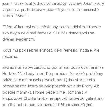
jsem mu tak řešit jednotlivé zakázky," vypráví Josef, který
vzpomíná, jak tatínkovi v padesátých letech komunisté
sebrali živnost.
"Před válkou byl nezaměstnaný, pak si udělal mistrovské
zkoušky a dělal své řemeslo. Šil u nás doma spolu se
dvěma švadlenami."
Když mu pak sebrali živnost, dělal řemeslo i nadále. Ale
načerno.
Svému manželovi částečně pomáhala i Josefova maminka
Hedvika. "Ne tedy hned. Po porodu měla velké problémy,
takže se o mě musela prvních pár týdnů starat teta,
tátova sestra, která se pak přestěhovala do Prahy. Až
později maminka, kromě péče o mě, pomáhala v
krejčovství. Chodila třeba nakupovat tátovi do galanterie
knoflíky nebo radila zákaznicím. Přitom samozřejmě