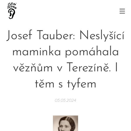
Josef Tauber: Neslyšící
maminka pomáhala
vězňům v Terezíně. I
těm s tyfem
05.05.2024