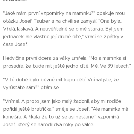
"Jaké mám první vzpomínky na maminku?" opakuje mou
otázku Josef Tauber a na chvíli se zamyslí. "Ona byla…
Vřelá, laskavá. A neuvěřitelně se o mě starala. Byl jsem
jedináček, ale vlastně její druhé dítě," vrací se zpátky v
čase Josef.
Hedvičina první dcera za války umřela. "No a maminka si
prosadila, že bude mít ještě jedno dítě. Mě. Ve 39 letech."
"V té době bylo běžné mít kupu dětí. Vnímal jste, že
vyrůstáte sám?" ptám se.
"Vnímal. A proto jsem jako malý žadonil, aby mi rodiče
pořídili ještě bratříčka," směje se Josef. "Ale maminka mě
konejšila. A říkala, že to už se asi nestane," vzpomíná
Josef, který se narodil dva roky po válce.