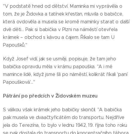
"V podstatě hned od dětství. Maminka mi vyprávěla o
tom, že je Židovka a tatínek křesťan, mluvila o babičce,
která ovdověla a musela se kromě maminky starat o další
dvě děti… Pak si babička v Plzni na náměstí otevřela
krámek – obchod s kávou a čajem. Říkalo se tam U
Papoušků."
Když Josef vidí, jak se usměji, popisuje, že tam jeho
babička opravdu měla v krámu papouška. "A i mé
mamince lidé, když jsme šli po náměstí, kolikrát říkali 'paní
Papoušková'…"
Pátrání po předcích v Židovském muzeu
S válkou však krámek jeho babičky skončil. "A babička
pak musela ve dvaačtyřicátém do transportu. Nejdříve
jela do Terezína, to bylo v lednu 1942, 19. října toho roku
se pak dostala do transportu do koncentračního tábora