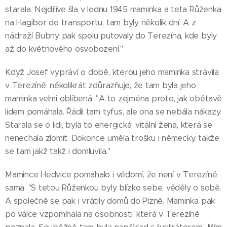
starala. Nejdříve šla v lednu 1945 maminka a teta Růženka
na Hagibor do transportu, tam byly několik dní. A z
nádraží Bubny pak spolu putovaly do Terezína, kde byly
až do květnového osvobození."
Když Josef vypráví o době, kterou jeho maminka strávila
v Terezíně, několikrát zdůrazňuje, že tam byla jeho
maminka velmi oblíbená. "A to zejména proto, jak obětavě
lidem pomáhala. Řádil tam tyfus, ale ona se nebála nákazy.
Starala se o lidi, byla to energická, vitální žena, která se
nenechala zlomit. Dokonce uměla trošku i německy, takže
se tam jakž takž i domluvila."
Mamince Hedvice pomáhalo i vědomí, že není v Terezíně
sama. "S tetou Růženkou byly blízko sebe, věděly o sobě.
A společně se pak i vrátily domů do Plzně. Maminka pak
po válce vzpomínala na osobnosti, která v Terezíně