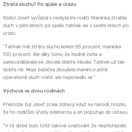
Ztráta sluchu? Po spále a úrazu
Slyšící Josef vyrůstal s neslyšícími rodiči. Maminka ztratila
sluch v pěti letech po spále, tatínek asi v sedmi letech po
úrazu.
"Tatínek měl ztrátu sluchu kolem 95 procent, maminka
100 procent. Ale díky tomu, že hodně četla a
samovzdělávala se, docela dobře mluvila. Tatínek už tak
dobře ne. Moje babička zkoušela mamince ještě
operativně sluch vrátit, ale nepovedlo se."
Výchova ve dvou rodinách
Přestože byl Josef zcela zdravý, když se narodil, hrozilo,
že ho rodičům úřady odeberou a on poputuje do ústavu.
"V té době bylo totiž takové uvažování, že nepřicházelo