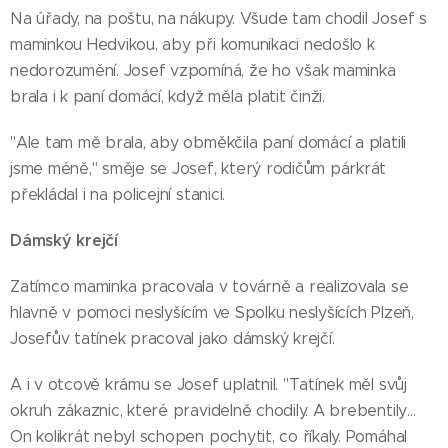
Na úřady, na poštu, na nákupy. Všude tam chodil Josef s
maminkou Hedvikou, aby při komunikaci nedošlo k
nedorozumění. Josef vzpomíná, že ho však maminka
brala i k paní domácí, když měla platit činži.
"Ale tam mě brala, aby obměkčila paní domácí a platili
jsme méně," směje se Josef, který rodičům párkrát
překládal i na policejní stanici.
Dámský krejčí
Zatímco maminka pracovala v továrně a realizovala se
hlavně v pomoci neslyšícím ve Spolku neslyšících Plzeň,
Josefův tatínek pracoval jako dámský krejčí.
A i v otcově krámu se Josef uplatnil. "Tatínek měl svůj
okruh zákaznic, které pravidelně chodily. A brebentily…
On kolikrát nebyl schopen pochytit, co říkaly. Pomáhal