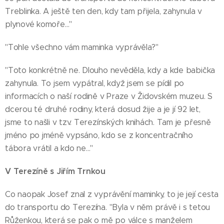
Treblinka. A ještě ten den, kdy tam přijela, zahynula v
plynové komoře…"
"Tohle všechno vám maminka vyprávěla?"
"Toto konkrétně ne. Dlouho nevěděla, kdy a kde babička
zahynula. To jsem vypátral, když jsem se pídil po
informacích o naší rodině v Praze v Židovském muzeu. S
dcerou té druhé rodiny, která dosud žije a je jí 92 let,
jsme to našli v tzv. Terezínských knihách. Tam je přesně
jméno po jméně vypsáno, kdo se z koncentračního
tábora vrátil a kdo ne…"
V Terezíně s Jiřím Trnkou
Co naopak Josef znal z vyprávění maminky, to je její cesta
do transportu do Terezína. "Byla v něm právě i s tetou
Růženkou, která se pak o mě po válce s manželem