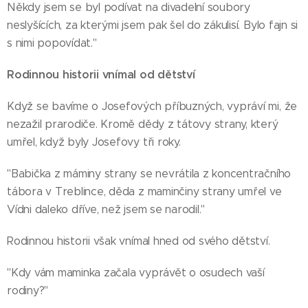
Někdy jsem se byl podívat na divadelní soubory
neslyšících, za kterými jsem pak šel do zákulisí. Bylo fajn si
s nimi popovídat."
Rodinnou historii vnímal od dětství
Když se bavíme o Josefových příbuzných, vypráví mi, že
nezažil prarodiče. Kromě dědy z tátovy strany, který
umřel, když byly Josefovy tři roky.
"Babička z máminy strany se nevrátila z koncentračního
tábora v Treblince, děda z maminčiny strany umřel ve
Vídni daleko dříve, než jsem se narodil."
Rodinnou historii však vnímal hned od svého dětství.
"Kdy vám maminka začala vyprávět o osudech vaší
rodiny?"