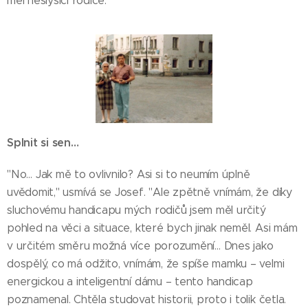
měl neslyšící rodiče.
Splnit si sen…
"No… Jak mě to ovlivnilo? Asi si to neumím úplně
uvědomit," usmívá se Josef. "Ale zpětně vnímám, že díky
sluchovému handicapu mých rodičů jsem měl určitý
pohled na věci a situace, které bych jinak neměl. Asi mám
v určitém směru možná více porozumění… Dnes jako
dospělý, co má odžito, vnímám, že spíše mamku – velmi
energickou a inteligentní dámu – tento handicap
poznamenal. Chtěla studovat historii, proto i tolik četla.