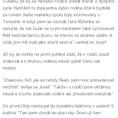
v úvahu, že by se neslyšící rodiče zvládli starat o slyšícího
syna. Naštěstí tu byla jedna slyšící rodina, která bydlela
za rohem. Naše maminky spolu byly internovány v
Terezíně. A když jsem se narodil, teta Růženka se
zaručila, že mě bude se svým manželem také vychovávat.
Měli šestnáctiletou dceru, se kterou se dodnes vídám. A
vždy pro mě byla jako starší sestra," usmívá se Josef.
Ač by se mohlo na první pohled zdát, že s rodiči Josef
znakoval a s druhou rodinou mluvil, úplně tomu tak
nebylo.
"Znakovou řečí, jak se tehdy říkalo, jsem moc komunikovat
nechtěl," směje se Josef. "Takže i s rodiči jsme většinou
mluvili a trochu znakovali, rodiče ale především odezírali."
Do první třídy nastoupil do bývalého kláštera v sadech 5.
května. "Tam jsem chodil asi dva roky. Dnes už tam