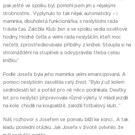
pak ještě ve spolku byl, pomohl jsem jim s nějakými
drobnostmi… Vyplynulo to tak nějak automaticky – i
maminka, dlouholetá funkcionářka, s neslyšícími ráda
trávila čas. Založila Klub žen a ve spolku vedla osvětové
hodiny. Hodně četla a velmi ráda neslyšícím, kteří moc
nečetli, zprostředkovávala příběhy z knížek. Stoupla si na
shromáždění na stupínek a odvyprávěla třeba celou
knížku."
Podle Josefa byla jeho maminka velmi emancipovaná. A
pomoci neslyšícím zasvětila celý život. "Bylo jí už kolem
sedmdesáti let a pořád pro ně něco podnikala. Desítky
let pro neslyšící připravovala různé výlety. V mládí jezdili
na kole, chodili na koupaliště, založili fotbalový klub…"
Náš rozhovor s Josefem se pomalu blíží ke konci… A tak
kladu poslední otázku. Jak Josefa v životě ovlivnilo, že