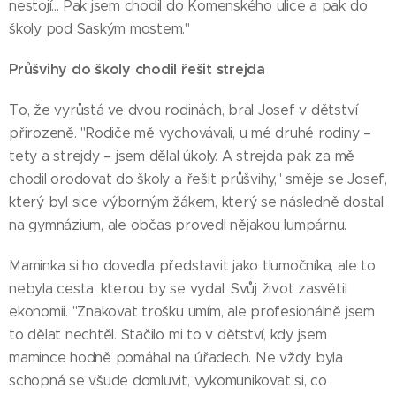
nestojí… Pak jsem chodil do Komenského ulice a pak do
školy pod Saským mostem."
Průšvihy do školy chodil řešit strejda
To, že vyrůstá ve dvou rodinách, bral Josef v dětství
přirozeně. "Rodiče mě vychovávali, u mé druhé rodiny –
tety a strejdy – jsem dělal úkoly. A strejda pak za mě
chodil orodovat do školy a řešit průšvihy," směje se Josef,
který byl sice výborným žákem, který se následně dostal
na gymnázium, ale občas provedl nějakou lumpárnu.
Maminka si ho dovedla představit jako tlumočníka, ale to
nebyla cesta, kterou by se vydal. Svůj život zasvětil
ekonomii. "Znakovat trošku umím, ale profesionálně jsem
to dělat nechtěl. Stačilo mi to v dětství, kdy jsem
mamince hodně pomáhal na úřadech. Ne vždy byla
schopná se všude domluvit, vykomunikovat si, co