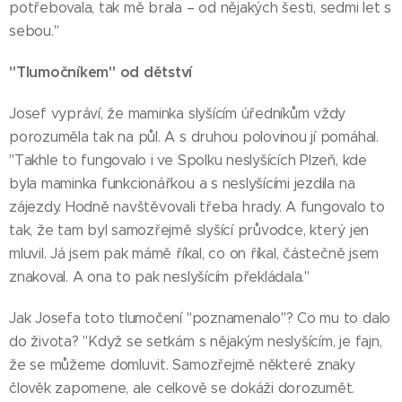
potřebovala, tak mě brala – od nějakých šesti, sedmi let s
sebou."
"Tlumočníkem" od dětství
Josef vypráví, že maminka slyšícím úředníkům vždy
porozuměla tak na půl. A s druhou polovinou jí pomáhal.
"Takhle to fungovalo i ve Spolku neslyšících Plzeň, kde
byla maminka funkcionářkou a s neslyšícími jezdila na
zájezdy. Hodně navštěvovali třeba hrady. A fungovalo to
tak, že tam byl samozřejmě slyšící průvodce, který jen
mluvil. Já jsem pak mámě říkal, co on říkal, částečně jsem
znakoval. A ona to pak neslyšícím překládala."
Jak Josefa toto tlumočení "poznamenalo"? Co mu to dalo
do života? "Když se setkám s nějakým neslyšícím, je fajn,
že se můžeme domluvit. Samozřejmě některé znaky
člověk zapomene, ale celkově se dokáži dorozumět.