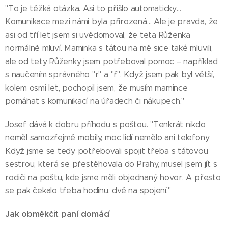
"To je těžká otázka. Asi to přišlo automaticky…
Komunikace mezi námi byla přirozená… Ale je pravda, že
asi od tří let jsem si uvědomoval, že teta Růženka
normálně mluví. Maminka s tátou na mě sice také mluvili,
ale od tety Růženky jsem potřeboval pomoc – například
s naučením správného "r" a "ř". Když jsem pak byl větší,
kolem osmi let, pochopil jsem, že musím mamince
pomáhat s komunikací na úřadech či nákupech."
Josef dává k dobru příhodu s poštou. "Tenkrát nikdo
neměl samozřejmě mobily, moc lidí nemělo ani telefony.
Když jsme se tedy potřebovali spojit třeba s tátovou
sestrou, která se přestěhovala do Prahy, musel jsem jít s
rodiči na poštu, kde jsme měli objednaný hovor. A přesto
se pak čekalo třeba hodinu, dvě na spojení."
Jak obměkčit paní domácí