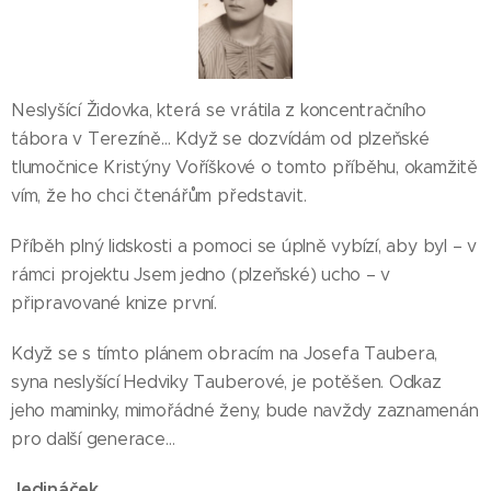
Neslyšící Židovka, která se vrátila z koncentračního
tábora v Terezíně… Když se dozvídám od plzeňské
tlumočnice Kristýny Voříškové o tomto příběhu, okamžitě
vím, že ho chci čtenářům představit.
Příběh plný lidskosti a pomoci se úplně vybízí, aby byl – v
rámci projektu Jsem jedno (plzeňské) ucho – v
připravované knize první.
Když se s tímto plánem obracím na Josefa Taubera,
syna neslyšící Hedviky Tauberové, je potěšen. Odkaz
jeho maminky, mimořádné ženy, bude navždy zaznamenán
pro další generace…
Jedináček