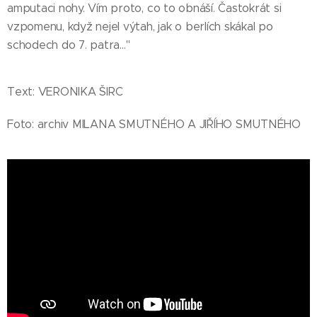
amputaci nohy. Vím proto, co to obnáší. Častokrát si
vzpomenu, když nejel výtah, jak o berlích skákal po
schodech do 7. patra…"
Text: VERONIKA ŠIRC
Foto: archiv MILANA SMUTNÉHO A JIŘÍHO SMUTNÉHO