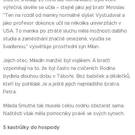
výřečná, skvěle se učila – stejně jako její bratr Miroslav.
"Ten na rozdíl od mamky normálně slyšel. Vystudoval a
jako profesor dokonce učil na několika univerzitách v
USA. To mamka po ztrátě sluchu měla možnosti dalšího
studia a zaměstnání značně omezené, vyučila se
švadlenou," vysvětluje prostřední syn Milan.
Jejich otec, Miladin manžel, byl vojákem. A bratři
vzpomínají na to, že byl často na cvičeních. Rodina
bydlela dlouhou dobu v Táboře. Bez babiček a dědečků,
kteří by pohlídali. Je a ještě jejich nejmladšího bratra
Petra.
Milada Smutná tak musela celou rodinu obstarat sama.
Naštěstí však měla pomocníky právě ve svých synech.
S kastrůlky do hospody