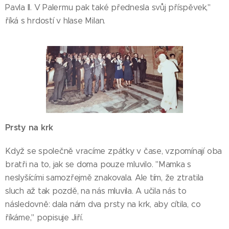
Pavla II. V Palermu pak také přednesla svůj příspěvek,"
říká s hrdostí v hlase Milan.
Prsty na krk
Když se společně vracíme zpátky v čase, vzpomínají oba
bratři na to, jak se doma pouze mluvilo. "Mamka s
neslyšícími samozřejmě znakovala. Ale tím, že ztratila
sluch až tak pozdě, na nás mluvila. A učila nás to
následovně: dala nám dva prsty na krk, aby cítila, co
říkáme," popisuje Jiří.