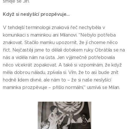
směje se Jiří.
Když si neslyšící prozpěvuje…
V tehdejší terminologii znaková řeč nechyběla v
komunikaci s maminkou ani Milanovi. "Nebylo potřeba
znakovat. Stačilo mamku upozornit, že jí chceme něco
říct. Nejčastěji jsme to dělali dotekem ruky. Obrátila se na
nás a viděla nám na ústa. Jen výjimečně potřebovala
něco vícekrát zopakovat. A také si vzpomínám, že když
měla dobrou náladu, zpívala si. Vím, že to asi bude znít
hodně lidem divné, ale nám to – že si naše neslyšící
maminka prozpěvuje – přišlo normální," usmívá se Milan.