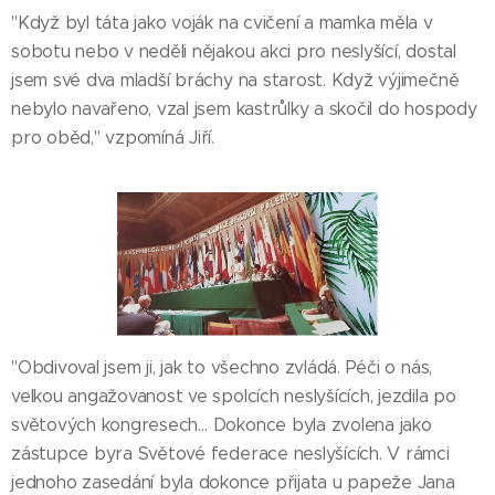
"Když byl táta jako voják na cvičení a mamka měla v
sobotu nebo v neděli nějakou akci pro neslyšící, dostal
jsem své dva mladší bráchy na starost. Když výjimečně
nebylo navařeno, vzal jsem kastrůlky a skočil do hospody
pro oběd," vzpomíná Jiří.
"Obdivoval jsem ji, jak to všechno zvládá. Péči o nás,
velkou angažovanost ve spolcích neslyšících, jezdila po
světových kongresech… Dokonce byla zvolena jako
zástupce byra Světové federace neslyšících. V rámci
jednoho zasedání byla dokonce přijata u papeže Jana