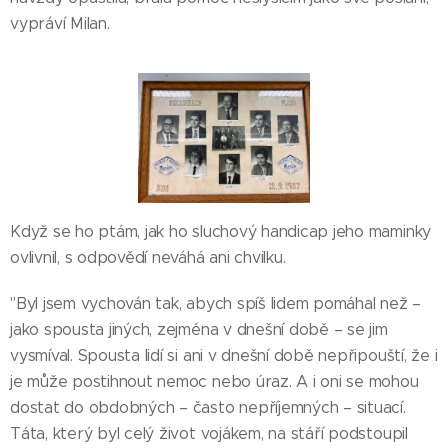
vypráví Milan.
Když se ho ptám, jak ho sluchový handicap jeho maminky
ovlivnil, s odpovědí neváhá ani chvilku.
"Byl jsem vychován tak, abych spíš lidem pomáhal než –
jako spousta jiných, zejména v dnešní době – se jim
vysmíval. Spousta lidí si ani v dnešní době nepřipouští, že i
je může postihnout nemoc nebo úraz. A i oni se mohou
dostat do obdobných – často nepříjemných – situací.
Táta, který byl celý život vojákem, na stáří podstoupil