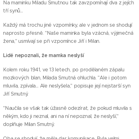
Na maminku Miladu Smutnou tak zavzpomínají dva z jejích
tří synů…
Každý má trochu jiné vzpomínky, ale v jednom se shodují
naprosto přesně. "Naše maminka byla vzácná, výjimečná
žena," usmívají se při vzpomínce Jiří i Milan.
Lidé nepoznali, že mamka neslyší
Kolem roku 1941, ve 13 letech, po prodělaném zápalu
mozkových blan, Milada Smutná ohluchla. "Ale i potom
mluvila, zpívala… Ale neslyšela," popisuje její nejstarší syn
Jiří Smutný.
"Naučila se však tak úžasně odezírat, že pokud mluvila s
někým, kdo ji neznal, ani na ní nepoznal, že neslyší,"
doplňuje Milan Smutný.
Oba se shodují, že měla dar komunikace. Byla velmi