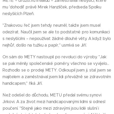
METĚ – družstvu invalidů – zaměstnával neslyšící, které
mu 'dohodil' právě Mirek Hanzlíček, předseda Spolku
neslyšících Plzeň.
"Znakovou řeč jsem tehdy neuměl, takže jsem musel
odezírat. Naučil jsem se ale to podstatné pro komunikaci
s neslyšícími – nepoužívat žádné dlouhé věty. A když bylo
nejhůř, došlo na tužku a papír," usmívá se Jiří.
On sám do METY nastoupil po revoluci do výroby. "Jak
se pak měnily společenské poměry, všechno se vyvíjelo…
Rozhodlo se o prodeji METY. Odkoupil jsem ji, stal jsem se
majitelem a zaměstnával jsem lidi převážně se zdravotním
handicapem," říká Jiří.
Než odešel do důchodu, METU předal svému synovi
Jirkovi. A za život mezi handicapovanými lidmi si odnesl
poučení. "Stejně jako mezi zdravými jsou lidé slušní i