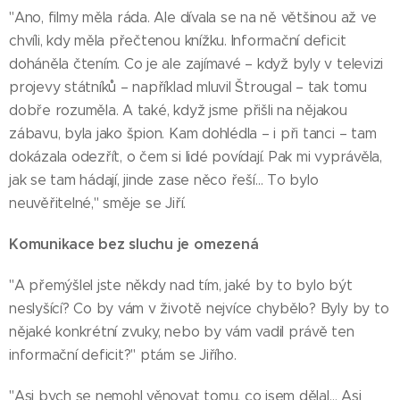
"Ano, filmy měla ráda. Ale dívala se na ně většinou až ve
chvíli, kdy měla přečtenou knížku. Informační deficit
doháněla čtením. Co je ale zajímavé – když byly v televizi
projevy státníků – například mluvil Štrougal – tak tomu
dobře rozuměla. A také, když jsme přišli na nějakou
zábavu, byla jako špion. Kam dohlédla – i při tanci – tam
dokázala odezřít, o čem si lidé povídají. Pak mi vyprávěla,
jak se tam hádají, jinde zase něco řeší… To bylo
neuvěřitelné," směje se Jiří.
Komunikace bez sluchu je omezená
"A přemýšlel jste někdy nad tím, jaké by to bylo být
neslyšící? Co by vám v životě nejvíce chybělo? Byly by to
nějaké konkrétní zvuky, nebo by vám vadil právě ten
informační deficit?" ptám se Jiřího.
"Asi bych se nemohl věnovat tomu, co jsem dělal… Asi