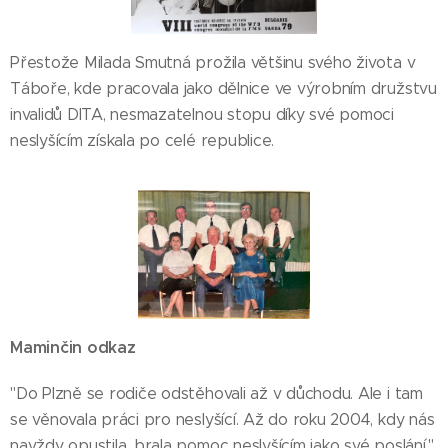
Přestože Milada Smutná prožila většinu svého života v
Táboře, kde pracovala jako dělnice ve výrobním družstvu
invalidů DITA, nesmazatelnou stopu díky své pomoci
neslyšícím získala po celé republice.
Maminčin odkaz
"Do Plzně se rodiče odstěhovali až v důchodu. Ale i tam
se věnovala práci pro neslyšící. Až do roku 2004, kdy nás
navždy opustila, brala pomoc neslyšícím jako své poslání,"