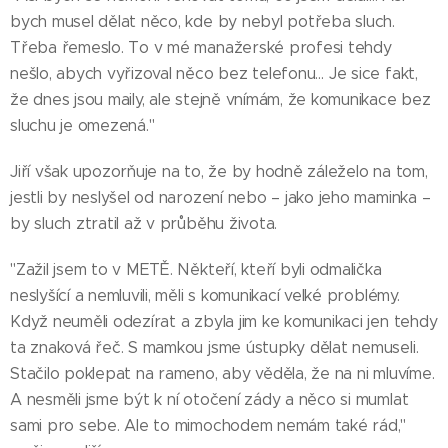
bych musel dělat něco, kde by nebyl potřeba sluch.
Třeba řemeslo. To v mé manažerské profesi tehdy
nešlo, abych vyřizoval něco bez telefonu… Je sice fakt,
že dnes jsou maily, ale stejně vnímám, že komunikace bez
sluchu je omezená."
Jiří však upozorňuje na to, že by hodně záleželo na tom,
jestli by neslyšel od narození nebo – jako jeho maminka –
by sluch ztratil až v průběhu života.
"Zažil jsem to v METĚ. Někteří, kteří byli odmalička
neslyšící a nemluvili, měli s komunikací velké problémy.
Když neuměli odezírat a zbyla jim ke komunikaci jen tehdy
ta znaková řeč. S mamkou jsme ústupky dělat nemuseli.
Stačilo poklepat na rameno, aby věděla, že na ni mluvíme.
A nesměli jsme být k ní otočení zády a něco si mumlat
sami pro sebe. Ale to mimochodem nemám také rád,"