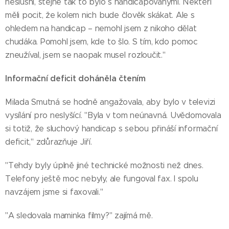
neslušní, stejně tak to bylo s handicapovanými. Někteří
měli pocit, že kolem nich bude člověk skákat. Ale s
ohledem na handicap – nemohl jsem z nikoho dělat
chudáka. Pomohl jsem, kde to šlo. S tím, kdo pomoc
zneužíval, jsem se naopak musel rozloučit."
Informační deficit doháněla čtením
Milada Smutná se hodně angažovala, aby bylo v televizi
vysílání pro neslyšící. "Byla v tom neúnavná. Uvědomovala
si totiž, že sluchový handicap s sebou přináší informační
deficit," zdůrazňuje Jiří.
"Tehdy byly úplně jiné technické možnosti než dnes.
Telefony ještě moc nebyly, ale fungoval fax. I spolu
navzájem jsme si faxovali."
"A sledovala maminka filmy?" zajímá mě.