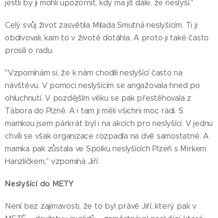
jestli by ji mohli upozornit, kdy má jít dále, že neslyší."
Celý svůj život zasvětila Milada Smutná neslyšícím. Ti ji
obdivovali, kam to v životě dotáhla. A proto ji také často
prosili o radu.
"Vzpomínám si, že k nám chodili neslyšící často na
návštěvu. V pomoci neslyšícím se angažovala hned po
ohluchnutí. V pozdějším věku se pak přestěhovala z
Tábora do Plzně. A i tam ji měli všichni moc rádi. S
mamkou jsem párkrát byl i na akcích pro neslyšící. V jednu
chvíli se však organizace rozpadla na dvě samostatné. A
mamka pak zůstala ve Spolku neslyšících Plzeň s Mirkem
Hanzlíčkem," vzpomíná Jiří.
Neslyšící do METY
Není bez zajímavosti, že to byl právě Jiří, který pak v