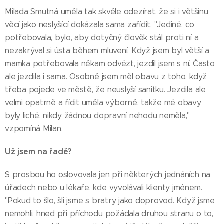
Milada Smutná uměla tak skvěle odezírat, že si i většinu
věcí jako neslyšící dokázala sama zařídit. "Jediné, co
potřebovala, bylo, aby dotyčný člověk stál proti ní a
nezakrýval si ústa během mluvení. Když jsem byl větší a
mamka potřebovala někam odvézt, jezdil jsem s ní. Často
ale jezdila i sama. Osobně jsem měl obavu z toho, když
třeba pojede ve městě, že neuslyší sanitku. Jezdila ale
velmi opatrně a řídit uměla výborně, takže mé obavy
byly liché, nikdy žádnou dopravní nehodu neměla,"
vzpomíná Milan.
Už jsem na řadě?
S prosbou ho oslovovala jen při některých jednáních na
úřadech nebo u lékaře, kde vyvolávali klienty jménem.
"Pokud to šlo, šli jsme s bratry jako doprovod. Když jsme
nemohli, hned při příchodu požádala druhou stranu o to,