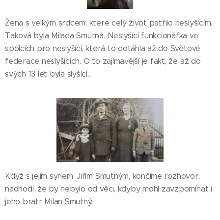
Žena s velkým srdcem, které celý život patřilo neslyšícím.
Taková byla Milada Smutná. Neslyšící funkcionářka ve
spolcích pro neslyšící, která to dotáhla až do Světové
federace neslyšících. O to zajímavější je fakt, že až do
svých 13 let byla slyšící…
Když s jejím synem, Jiřím Smutným, končíme rozhovor,
nadhodí, že by nebylo od věci, kdyby mohl zavzpomínat i
jeho bratr Milan Smutný.