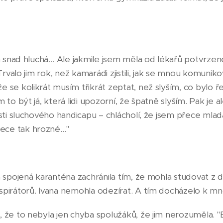
em snad hluchá… Ale jakmile jsem měla od lékařů potvrzen
 Trvalo jim rok, než kamarádi zjistili, jak se mnou komunikov
 se kolikrát musím třikrát zeptat, než slyším, co bylo ře
 to být já, která lidi upozorní, že špatně slyším. Pak je a
osti sluchového handicapu – chlácholí, že jsem přece mlad
ece tak hrozné…"
ím spojená karanténa zachránila tím, že mohla studovat 
espirátorů. Ivana nemohla odezírat. A tím docházelo k
, že to nebyla jen chyba spolužáků, že jim nerozuměla. "B