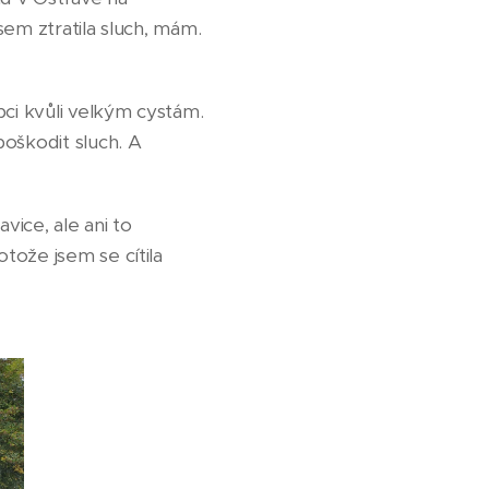
sem ztratila sluch, mám.
pci kvůli velkým cystám.
poškodit sluch. A
vice, ale ani to
tože jsem se cítila