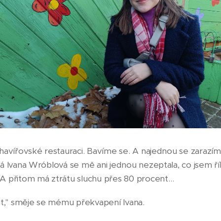
havířovské restauraci. Bavíme se. A najednou se zarazím. 
á Ivana Wróblová se mě ani jednou nezeptala, co jsem říka
A přitom má ztrátu sluchu přes 80 procent…
at," směje se mému překvapení Ivana.