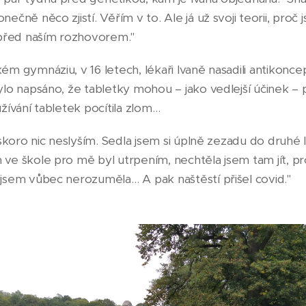
čně něco zjistí. Věřím v to. Ale já už svoji teorii, proč j
 před naším rozhovorem."
m gymnáziu, v 16 letech, lékaři Ivaně nasadili antikonce
lo napsáno, že tabletky mohou – jako vedlejší účinek – 
žívání tabletek pocítila zlom…
skoro nic neslyším. Sedla jsem si úplně zezadu do druhé la
e škole pro mě byl utrpením, nechtěla jsem tam jít, pro
jsem vůbec nerozuměla… A pak naštěstí přišel covid."