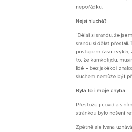
nepořádku.
Nejsi hluchá?
"Dělali si srandu, že js
srandu si dělat přestali.
postupem času zvykla, že
to, že kamkoli jdu, musím
lidé – bez jakékoli znal
sluchem nemůže být př
Byla to i moje chyba
Přestože ji covid a s n
stránkou bylo nošení r
Zpětně ale Ivana uznává