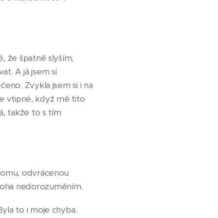
é, že špatně slyším,
at. A já jsem si
čeno. Zvykla jsem si i na
le vtipné, když mě tito
á, takže to s tím
z domu, odvrácenou
 mnoha nedorozuměním.
yla to i moje chyba.