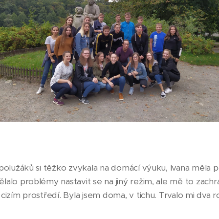
polužáků si těžko zvykala na domácí výuku, Ivana měla po
lalo problémy nastavit se na jiný režim, ale mě to zach
cizím prostředí. Byla jsem doma, v tichu. Trvalo mi dva r