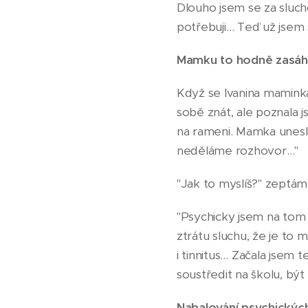
Dlouho jsem se za slucho
potřebuji… Teď už jsem s
Mamku to hodně zasáh
Když se Ivanina maminka 
sobě znát, ale poznala 
na rameni. Mamka unesl
neděláme rozhovor…"
"Jak to myslíš?" zeptám 
"Psychicky jsem na tom 
ztrátu sluchu, že je to
i tinnitus… Začala jsem 
soustředit na školu, být 
Nabalování psychickýc