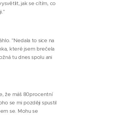
světlit, jak se cítím, co
."
hlo. "Nedala to sice na
mka, které jsem brečela
žná tu dnes spolu ani
se, že máš 80procentní
ho se mi později spustil
 jsem se. Mohu se