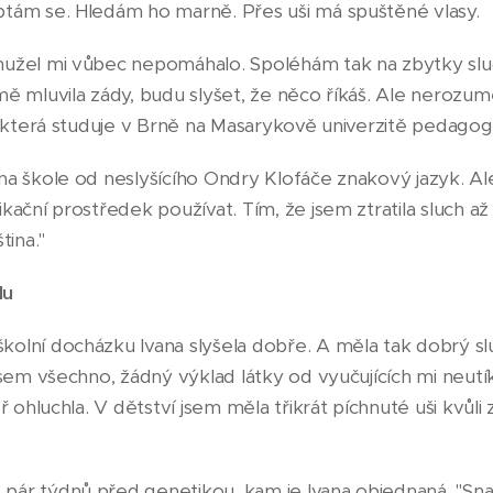
ptám se. Hledám ho marně. Přes uši má spuštěné vlasy.
hužel mi vůbec nepomáhalo. Spoléhám tak na zbytky slu
mě mluvila zády, budu slyšet, že něco říkáš. Ale nerozu
a, která studuje v Brně na Masarykově univerzitě pedagog
na škole od neslyšícího Ondry Klofáče znakový jazyk. A
ikační prostředek používat. Tím, že jsem ztratila sluch a
ina."
du
olní docházku Ivana slyšela dobře. A měla tak dobrý sl
 jsem všechno, žádný výklad látky od vyučujících mi neutí
ěř ohluchla. V dětství jsem měla třikrát píchnuté uši kvůli
pár týdnů před genetikou, kam je Ivana objednaná. "Sna