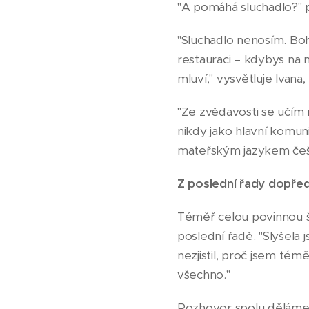
"A pomáhá sluchadlo?" 
"Sluchadlo nenosím. Bo
restauraci – kdybys na 
mluví," vysvětluje Ivan
"Ze zvědavosti se učím 
nikdy jako hlavní komun
mateřským jazykem češt
Z poslední řady dopře
Téměř celou povinnou šk
poslední řadě. "Slyšela
nezjistil, proč jsem tém
všechno."
Rozhovor spolu děláme 