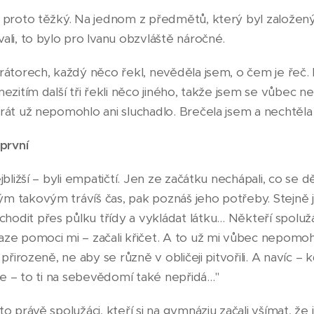
l proto těžký. Na jednom z předmětů, který byl založený
ali, to bylo pro Ivanu obzvláště náročné.
irátorech, každý něco řekl, nevěděla jsem, o čem je řeč.
mezitím další tři řekli něco jiného, takže jsem se vůbec n
krát už nepomohlo ani sluchadlo. Brečela jsem a nechtěla 
 první
jbližší – byli empatičtí. Jen ze začátku nechápali, co se d
m takovým trávíš čas, pak poznáš jeho potřeby. Stejně ja
dit přes půlku třídy a vykládat látku… Někteří spolužáci,
aze pomoci mi – začali křičet. A to už mi vůbec nepomohl
i přirozeně, ne aby se různě v obličeji pitvořili. A navíc 
ebe – to ti na sebevědomí také nepřidá…"
to právě spolužáci, kteří si na gymnáziu začali všímat, že 