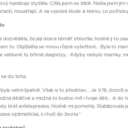
vý handicap styděla. Cítila jsem se blbě. Nešla jsem jim vy
tarší, moudřejší. A na vysoké škole si řeknu, co potřebuji
lo
dozvěděla, že její dcera téměř ohluchla, hodně ji to zasá
jsem to. Objížděla se mnou různá vyšetření… Byla to ma
a veškeré to břímě diagnózy… Kdyby nebylo mamky, mo
se do ticha.
byla velmi špatně. Však si to představ… Je ti 16, dozvíš 
 možná dědičné a možná to budou mít i tvoje děti… A do to
tedy brát antidepresiva. Hodně mi pomohly. Stabilizovala
zase optimistická, s chutí do života."
h problémů