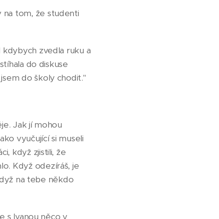
 na tom, že studenti
 I kdybych zvedla ruku a
estíhala do diskuse
jsem do školy chodit."
ěje. Jak jí mohou
ko vyučující si museli
 když zjistili, že
o. Když odezíráš, je
– když na tebe někdo
je s Ivanou něco v