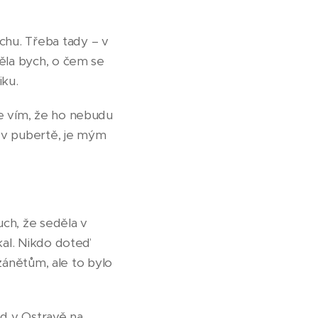
chu. Třeba tady – v
měla bych, o čem se
iku.
le vím, že ho nebudu
ž v pubertě, je mým
uch, že seděla v
kal. Nikdo doteď
 zánětům, ale to bylo
d v Ostravě na