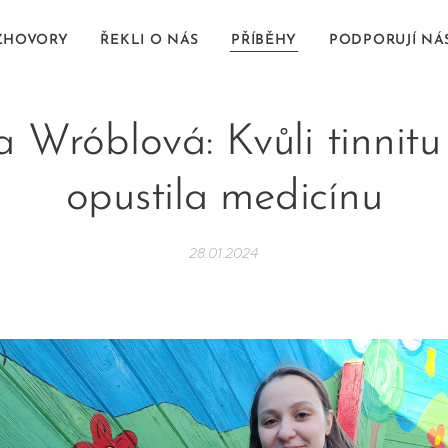
OZHOVORY
ŘEKLI O NÁS
PŘÍBĚHY
PODPORUJÍ NÁ
a Wróblová: Kvůli tinnitu
opustila medicínu
28.01.2024