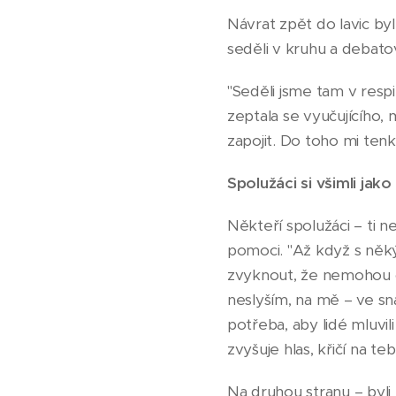
Návrat zpět do lavic by
seděli v kruhu a debatov
"Seděli jsme tam v resp
zeptala se vyučujícího, 
zapojit. Do toho mi ten
Spolužáci si všimli jako
Někteří spolužáci – ti ne
pomoci. "Až když s něký
zvyknout, že nemohou cho
neslyším, na mě – ve sn
potřeba, aby lidé mluvil
zvyšuje hlas, křičí na t
Na druhou stranu – byli 