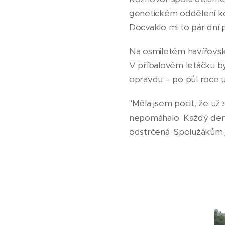
genetickém oddělení kone
Docvaklo mi to pár dní
Na osmiletém havířovské
V příbalovém letáčku by
opravdu – po půl roce u
"Měla jsem pocit, že už 
nepomáhalo. Každý den v
odstrčená. Spolužákům 