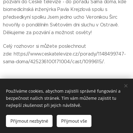
pozvání do České televize - do pořadu Sama doma, kde
biomedicínská inženýrka Pavla Krejzlová spolu s
předsedkyní spolku Jsem jedno ucho Veronikou Širc
hovořily o pondělním Světovém dni sluchu v Ostravě.
Děkujeme za pozvání a možnost osvěty!
Celý rozhovor si můžete poslechnout
zde: https://www.ceskatelevize.cz/porady/1148499747-
sama-doma/425236100171004/cast/1099615/.
Share
Používáme cookies, abychom zajistili správné fungování a
bezpečnost našich stránek. Tím vám můžeme zajistit tu
nejlepší zkušenost při jejich návštěvě.
© Jsem jedno ucho, z. s. 2026
Přijmout nezbytné
Přijmout vše
Vytvořeno službou
Webnode
Cookies