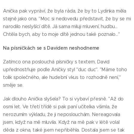
Anička pak vypráví, že byla ráda, že by to Lydinka měla
stejně jako ona. "Moc si nedovedu představit, že by se mi
narodilo neslyšící dítě. Já sama miluji mluvení, hudbu…
Chtěla bych, aby to moje dítě jednou také poznalo…"
Na písničkách se s Davidem neshodneme
Zatímco ona poslouchá písničky s textem, David
upřednostňuje podle Aničky styl "duc duc". "Máme toho
tolik společného, ale hudební vkus to rozhodně není,"
směje se.
Jak dlouho Anička slyšela? To si vybaví přesně. "Až do
osmi let. Ve třetí třídě si pak paní učitelka všimla, že
nerozumím výkladu, že ji neposlouchám. Nereagovala
jsem, když na mě mluvila. Když na mě pak v létě volal
děda z okna, také jsem nepřiběhla. Dostala jsem se tak