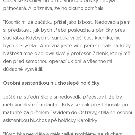
Cesta ke kochleárnímu implantátu u Aničky nebyla
přímočará. A přiznává, že ho dlouho odmítala.
"Kochlík mi ze začátku přišel jako blbost. Nedovedla jsem
si představit, jak bych třeba poslouchala písničky přes
sluchátka. Kdybych si sundala vnější část kochlíku, nic
bych neslyšela… A možná ještě více jsem se bála narkózy.
Naštěstí mne operoval skvělý profesor Zeleník, který mě
den před samotnou operací uklidnil a všechno mi
důkladně vysvětlil."
Osobní asistentkou hluchoslepé holčičky
Ještě na střední škole si nedovedla představit, že by
měla kochleární implantát. Když se pak přestěhovala po
maturitě za přítelem Davidem do Ostravy, stala se osobní
asistentkou hluchoslepé holčičky Karolínky.
"Karolínka neviděla a měla velké problémy se sluchem…