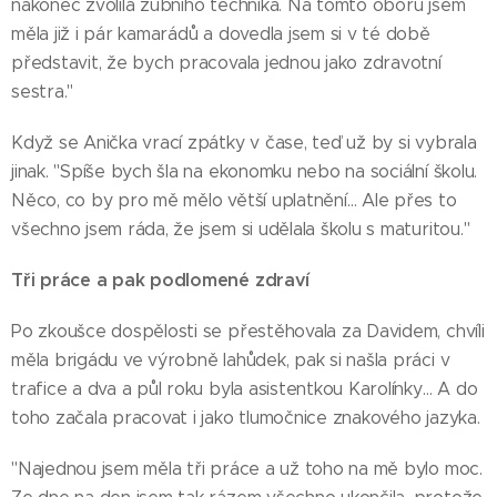
nakonec zvolila zubního technika. Na tomto oboru jsem
měla již i pár kamarádů a dovedla jsem si v té době
představit, že bych pracovala jednou jako zdravotní
sestra."
Když se Anička vrací zpátky v čase, teď už by si vybrala
jinak. "Spíše bych šla na ekonomku nebo na sociální školu.
Něco, co by pro mě mělo větší uplatnění… Ale přes to
všechno jsem ráda, že jsem si udělala školu s maturitou."
Tři práce a pak podlomené zdraví
Po zkoušce dospělosti se přestěhovala za Davidem, chvíli
měla brigádu ve výrobně lahůdek, pak si našla práci v
trafice a dva a půl roku byla asistentkou Karolínky… A do
toho začala pracovat i jako tlumočnice znakového jazyka.
"Najednou jsem měla tři práce a už toho na mě bylo moc.