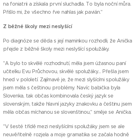
na foniatrii a získala první sluchadla. To byla noční můra.
Přišlo mi, že všechno řve nahlas jak pavián."
Z běžné školy mezi neslyšící
Po diagnóze se děda s její maminkou rozhodli, že Anička
přejde z běžné školy mezi neslyšící spolužáky.
"A bylo to skvělé rozhodnutí, měla jsem úžasnou paní
učitelku Evu Průchovou, skvělé spolužáky… Přešla jsem
hned v pololetí. Zajímavé je, že mezi slyšícími spolužáky
jsem měla s češtinou problémy. Navíc babička byla
Slovenka, tak občas kombinovala český jazyk se
slovenským, takže hlavní jazyky znakovku a češtinu jsem
měla občas míchanou se slovenštinou," směje se Anička.
"V šesté třídě mezi neslyšícími spolužáky jsem se ale
neuvěřitelně rozjela a moje gramatika se začala hodně