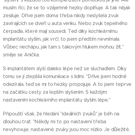
musím říci, že se to vzájemně hezky doplňuje. A tak nějak
zesiluje. Dříve jsem doma třeba nikdy neslyšela zvuk
zavírajících se dveří u auta venku. Nebo zvuk tepelného
čerpadla, které mají sousedi. Teď díky kochleárnímu
implantátu slyším, jak vrčí, to jsem předtím nevnímala.
Vůbec nechápu, jak tam s takovým hlukem mohou žít,"
směje se Anička.
S implantátem slyší daleko lépe než se sluchadlem. Díky
tomu se jí zlepšila komunikace s lidmi. "Dříve jsem hodně
odezírala, teď se mi to hezky propojuje. A to jsem teprve
na začátku cesty za lepším slyšením. S každým
nastavením kochleárního implantátu slyším lépe."
Připouští však, že hledání "ideálních zvuků" je běh na
dlouhou trať. "Někdy mi to po nastavení třeba
nevyhovuje, nastavené zvuky jsou moc nízko. Je důležité,