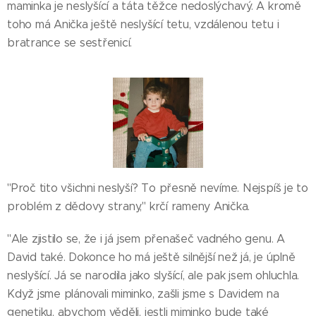
maminka je neslyšící a táta těžce nedoslýchavý. A kromě
toho má Anička ještě neslyšící tetu, vzdálenou tetu i
bratrance se sestřenicí.
"Proč tito všichni neslyší? To přesně nevíme. Nejspíš je to
problém z dědovy strany," krčí rameny Anička.
"Ale zjistilo se, že i já jsem přenašeč vadného genu. A
David také. Dokonce ho má ještě silnější než já, je úplně
neslyšící. Já se narodila jako slyšící, ale pak jsem ohluchla.
Když jsme plánovali miminko, zašli jsme s Davidem na
genetiku, abychom věděli, jestli miminko bude také