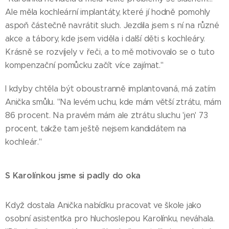
Ale měla kochleární implantáty, které jí hodně pomohly
aspoň částečně navrátit sluch. Jezdila jsem s ní na různé
akce a tábory, kde jsem viděla i další děti s kochleáry.
Krásně se rozvíjely v řeči, a to mě motivovalo se o tuto
kompenzační pomůcku začít více zajímat."
I kdyby chtěla být oboustranně implantovaná, má zatím
Anička smůlu. "Na levém uchu, kde mám větší ztrátu, mám
86 procent. Na pravém mám ale ztrátu sluchu 'jen' 73
procent, takže tam ještě nejsem kandidátem na
kochleár."
S Karolínkou jsme si padly do oka
Když dostala Anička nabídku pracovat ve škole jako
osobní asistentka pro hluchoslepou Karolínku, neváhala.