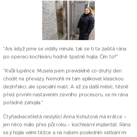
"Ani, když jsme se viděly minule, tak se ti ta zašitá rána
po operaci kochleáru hodně špatně hojila. Čím to?"
"Kvůli lupénce. Musela jsem pravidelně co druhý den
chodit na převazy. Nemohli mi tam aplikovat klasickou
dezinfekci, ale speciální mast. A až za další měsíc, těsně
před prvním nastavením zevního procesoru, se mi rána
pořádně zahojila."
Čtyřiadvacetiletá neslyšící Anna Kohutová má krátce –
jen něco málo přes půl roku – kochleární implantát. Rána
se jí hojila velmi těžce a na našem posledním setkání mi