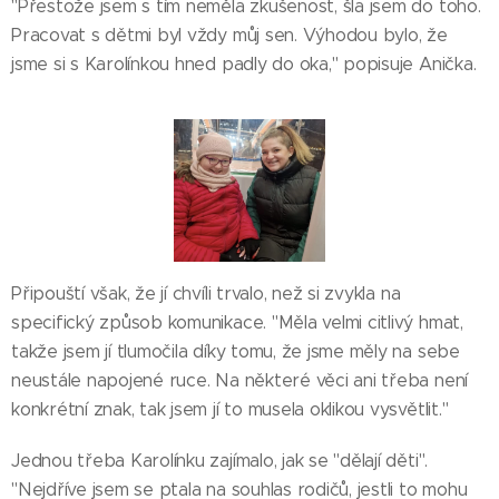
"Přestože jsem s tím neměla zkušenost, šla jsem do toho.
Pracovat s dětmi byl vždy můj sen. Výhodou bylo, že
jsme si s Karolínkou hned padly do oka," popisuje Anička.
Připouští však, že jí chvíli trvalo, než si zvykla na
specifický způsob komunikace. "Měla velmi citlivý hmat,
takže jsem jí tlumočila díky tomu, že jsme měly na sebe
neustále napojené ruce. Na některé věci ani třeba není
konkrétní znak, tak jsem jí to musela oklikou vysvětlit."
Jednou třeba Karolínku zajímalo, jak se "dělají děti".
"Nejdříve jsem se ptala na souhlas rodičů, jestli to mohu