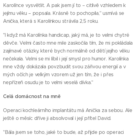
Karolínce vysvětlit. A pak jsem jí to – citlivě vzhledem k
jejímu věku – popsala. Krásně to pochopila," usmívá se
Anička, která s Karolínkou strávila 2,5 roku.
"I když má Karolínka handicap, jaký má, je to velmi chytré
děvče. Velmi často mne mile zaskočila tím, že mi pokládala
zajímavé otázky, které bych normálně od dětí jejího věku
nečekala. Velmi se mi líbil i její smysl pro humor. Karolínka
mne vždy dokázala povzbudit svou zářivou energií a v
mých očích je velkým vzorem už jen tím, že i přes
nepřízeň osudu je to velmi veselá dívka."
Celá domácnost na mně
Operaci kochleárního implantátu má Anička za sebou. Ale
ještě o měsíc dříve ji absolvoval i její přítel David.
"Bála jsem se toho, jaké to bude, až přijde po operaci