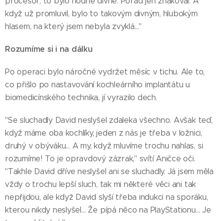
procesor, to bylo hodně divné. Pořád jen znakoval. A
když už promluvil, bylo to takovým divným, hlubokým
hlasem, na který jsem nebyla zvyklá…"
Rozumíme si i na dálku
Po operaci bylo náročné vydržet měsíc v tichu. Ale to,
co přišlo po nastavování kochleárního implantátu u
biomedicínského technika, jí vyrazilo dech.
"Se sluchadly David neslyšel zdaleka všechno. Avšak teď,
když máme oba kochlíky, jeden z nás je třeba v ložnici,
druhý v obýváku… A my, když mluvíme trochu nahlas, si
rozumíme! To je opravdový zázrak," svítí Aničce oči.
"Takhle David dříve neslyšel ani se sluchadly. Já jsem měla
vždy o trochu lepší sluch, tak mi některé věci ani tak
nepřijdou, ale když David slyší třeba indukci na sporáku,
kterou nikdy neslyšel… Že pípá něco na PlayStationu… Je