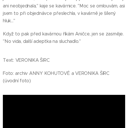
ani neobjednala," kaje se kavárnice. "Moc se omlouvám, asi
jsem to při objednávce přeslechla, v kavárně je šílený
hluk…"
Když to pak před kavárnou říkám Aničce, jen se zasměje.
"No vida, další adeptka na sluchadlo."
Text: VERONIKA ŠIRC
Foto: archiv ANNY KOHUTOVÉ a VERONIKA ŠIRC
(úvodní foto)