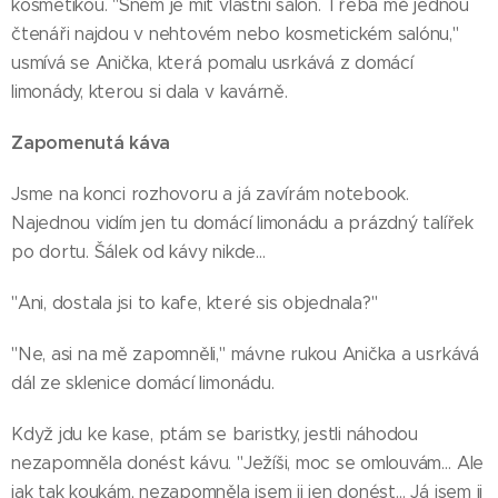
kosmetikou. "Snem je mít vlastní salon. Třeba mě jednou
čtenáři najdou v nehtovém nebo kosmetickém salónu,"
usmívá se Anička, která pomalu usrkává z domácí
limonády, kterou si dala v kavárně.
Zapomenutá káva
Jsme na konci rozhovoru a já zavírám notebook.
Najednou vidím jen tu domácí limonádu a prázdný talířek
po dortu. Šálek od kávy nikde…
"Ani, dostala jsi to kafe, které sis objednala?"
"Ne, asi na mě zapomněli," mávne rukou Anička a usrkává
dál ze sklenice domácí limonádu.
Když jdu ke kase, ptám se baristky, jestli náhodou
nezapomněla donést kávu. "Ježíši, moc se omlouvám… Ale
jak tak koukám, nezapomněla jsem ji jen donést… Já jsem ji