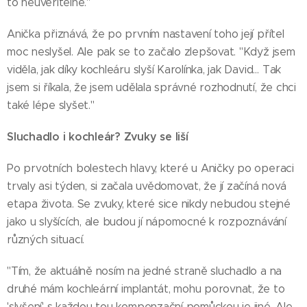
to neuvěřitelné."
Anička přiznává, že po prvním nastavení toho její přítel
moc neslyšel. Ale pak se to začalo zlepšovat. "Když jsem
viděla, jak díky kochleáru slyší Karolínka, jak David… Tak
jsem si říkala, že jsem udělala správné rozhodnutí, že chci
také lépe slyšet."
Sluchadlo i kochleár? Zvuky se liší
Po prvotních bolestech hlavy, které u Aničky po operaci
trvaly asi týden, si začala uvědomovat, že jí začíná nová
etapa života. Se zvuky, které sice nikdy nebudou stejné
jako u slyšících, ale budou jí nápomocné k rozpoznávání
různých situací.
"Tím, že aktuálně nosím na jedné straně sluchadlo a na
druhé mám kochleární implantát, mohu porovnat, že to
'slyšení' s každou tou kompenzační pomůckou je jiné. Ale