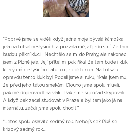
"Poprvé jsme se viděli, když jedna moje bývalá kámoška
jela na futsal neslyšících a pozvala mě, ať jedu s ní. Že tam
budou pěkní kluci… Nechtělo se mi do Prahy, ale nakonec
jsem z Plzně jela. Její přítel mi pak říkal, že tam bude i kluk,
který má neslyšícího tátu, co je doktorem. Na futsalu
opravdu tento kluk byl. Podali jsme si ruku, říkala jsem mu,
že před jeho tátou smekám. Dlouho jsme spolu mluvili,
pak mě doprovodil na vlak… Pak jsme si pořád skypovali.
A když pak začal studovat v Praze a byl tam jako já na
internátu, začali jsme spolu chodit."
"Letos spolu oslavíte sedmý rok. Nebojíš se? Říká se
krizový sedmý rok…"