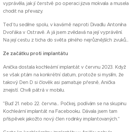
vyprávěla, jak jí čerstvě po operaci jizva mokvala a musela
chodit na převazy.
Teď tu sedíme spolu, v kavárně naproti Divadlu Antonína
Dvořáka v Ostravě. A já jsem zvědavá na její vyprávění.
Na její cestu z ticha do světa plného nejrůznějších zvuků…
Ze začátku proti implantátu
Anička dostala kochleární implantát v červnu 2023. Když
se však ptám na konkrétní datum, protože si myslím, že
takový Den D si člověk asi pamatuje přesně, Anička
znejistí. Chvíli pátrá v mobilu.
"Buď 21. nebo 22. června… Počkej, podívám se na skupinu
Kochleární implantát na Facebooku. Dávala jsem tam
příspěvek jakožto nový člen rodinky implantovaných."