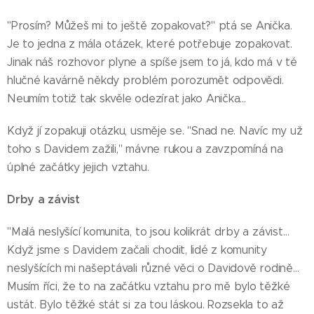
"Prosím? Můžeš mi to ještě zopakovat?" ptá se Anička.
Je to jedna z mála otázek, které potřebuje zopakovat.
Jinak náš rozhovor plyne a spíše jsem to já, kdo má v té
hlučné kavárně někdy problém porozumět odpovědi.
Neumím totiž tak skvěle odezírat jako Anička…
Když jí zopakuji otázku, usměje se. "Snad ne. Navíc my už
toho s Davidem zažili," mávne rukou a zavzpomíná na
úplné začátky jejich vztahu.
Drby a závist
"Malá neslyšící komunita, to jsou kolikrát drby a závist…
Když jsme s Davidem začali chodit, lidé z komunity
neslyšících mi našeptávali různé věci o Davidově rodině…
Musím říci, že to na začátku vztahu pro mě bylo těžké
ustát. Bylo těžké stát si za tou láskou. Rozsekla to až