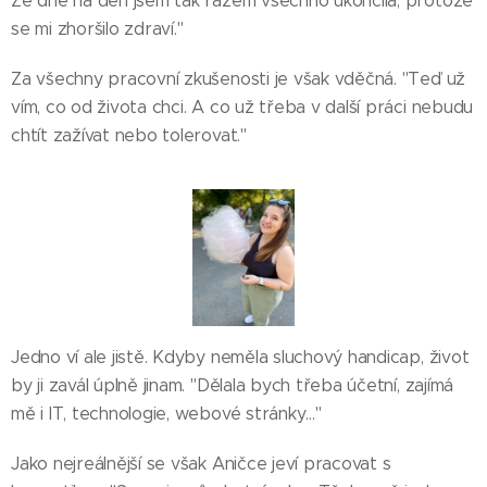
Ze dne na den jsem tak rázem všechno ukončila, protože
se mi zhoršilo zdraví."
Za všechny pracovní zkušenosti je však vděčná. "Teď už
vím, co od života chci. A co už třeba v další práci nebudu
chtít zažívat nebo tolerovat."
Jedno ví ale jistě. Kdyby neměla sluchový handicap, život
by ji zavál úplně jinam. "Dělala bych třeba účetní, zajímá
mě i IT, technologie, webové stránky…"
Jako nejreálnější se však Aničce jeví pracovat s