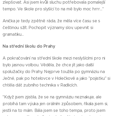
zlepšovat. Asi jsem kvůli sluchu potřebovala pomalejší
tempo. Ve škole pro slyšící to na mě bylo moc hrrr…"
Anička je tedy zpětně ráda, že měla více času se s
češtinou sžít. Pochopit významy slov, upevnit si
gramatiku…
Na střední školu do Prahy
A pokračování na střední škole mezi neslyšícími pro ni
bylo jasnou volbou. Věděla, že chce jít jako další
spolužačky do Prahy. Nejprve toužila po gymnáziu na
Ječné, pak po hotelovce v Holečkově a jako "pojistku" si
chtěla dát zubního technika v Radlicích.
"Když jsem zjistila, že se na gymnáziu neznakuje, ale
probíhá tam výuka jen orálním způsobem, říkala jsem si,
jestli na to mám. Bála jsem se toho tempa, proto jsem