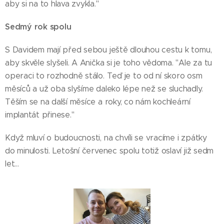
aby si na to hlava zvykla."
Sedmý rok spolu
S Davidem mají před sebou ještě dlouhou cestu k tomu,
aby skvěle slyšeli. A Anička si je toho vědoma. "Ale za tu
operaci to rozhodně stálo. Teď je to od ní skoro osm
měsíců a už oba slyšíme daleko lépe než se sluchadly.
Těším se na další měsíce a roky, co nám kochleární
implantát přinese."
Když mluví o budoucnosti, na chvíli se vracíme i zpátky
do minulosti. Letošní červenec spolu totiž oslaví již sedm
let…