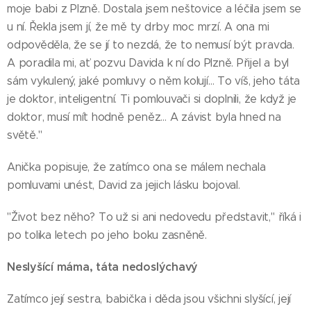
moje babi z Plzně. Dostala jsem neštovice a léčila jsem se
u ní. Řekla jsem jí, že mě ty drby moc mrzí. A ona mi
odpověděla, že se jí to nezdá, že to nemusí být pravda.
A poradila mi, ať pozvu Davida k ní do Plzně. Přijel a byl
sám vykulený, jaké pomluvy o něm kolují… To víš, jeho táta
je doktor, inteligentní. Ti pomlouvači si doplnili, že když je
doktor, musí mít hodně peněz… A závist byla hned na
světě."
Anička popisuje, že zatímco ona se málem nechala
pomluvami unést, David za jejich lásku bojoval.
"Život bez něho? To už si ani nedovedu představit," říká i
po tolika letech po jeho boku zasněně.
Neslyšící máma, táta nedoslýchavý
Zatímco její sestra, babička i děda jsou všichni slyšící, její