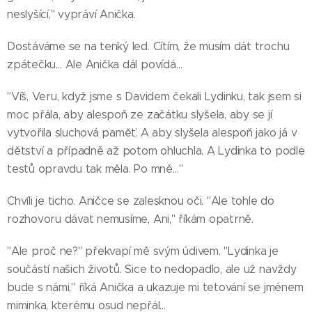
neslyšící," vypráví Anička.
Dostáváme se na tenký led. Cítím, že musím dát trochu
zpátečku… Ale Anička dál povídá…
"Víš, Veru, když jsme s Davidem čekali Lydinku, tak jsem si
moc přála, aby alespoň ze začátku slyšela, aby se jí
vytvořila sluchová paměť. A aby slyšela alespoň jako já v
dětství a případně až potom ohluchla. A Lydinka to podle
testů opravdu tak měla. Po mně…"
Chvíli je ticho. Aničce se zalesknou oči. "Ale tohle do
rozhovoru dávat nemusíme, Ani," říkám opatrně.
"Ale proč ne?" překvapí mě svým údivem. "Lydinka je
součástí našich životů. Sice to nedopadlo, ale už navždy
bude s námi," říká Anička a ukazuje mi tetování se jménem
miminka, kterému osud nepřál…