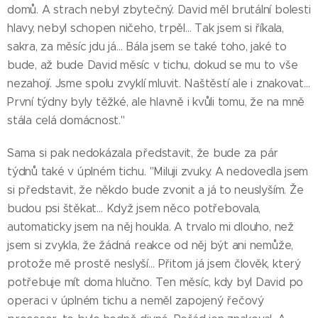
domů. A strach nebyl zbytečný. David měl brutální bolesti
hlavy, nebyl schopen ničeho, trpěl… Tak jsem si říkala,
sakra, za měsíc jdu já… Bála jsem se také toho, jaké to
bude, až bude David měsíc v tichu, dokud se mu to vše
nezahojí. Jsme spolu zvyklí mluvit. Naštěstí ale i znakovat…
První týdny byly těžké, ale hlavně i kvůli tomu, že na mně
stála celá domácnost."
Sama si pak nedokázala představit, že bude za pár
týdnů také v úplném tichu. "Miluji zvuky. A nedovedla jsem
si představit, že někdo bude zvonit a já to neuslyším. Že
budou psi štěkat… Když jsem něco potřebovala,
automaticky jsem na něj houkla. A trvalo mi dlouho, než
jsem si zvykla, že žádná reakce od něj být ani nemůže,
protože mě prostě neslyší… Přitom já jsem člověk, který
potřebuje mít doma hlučno. Ten měsíc, kdy byl David po
operaci v úplném tichu a neměl zapojený řečový