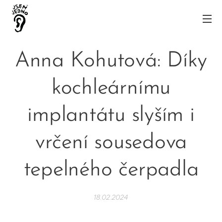
Anna Kohutová: Díky
kochleárnímu
implantátu slyším i
vrčení sousedova
tepelného čerpadla
18.02.2024