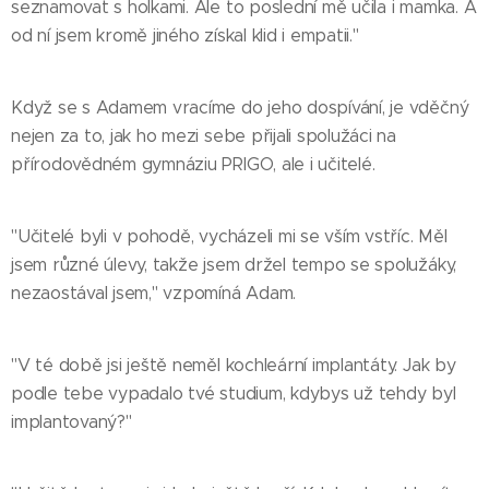
seznamovat s holkami. Ale to poslední mě učila i mamka. A
od ní jsem kromě jiného získal klid i empatii."
Když se s Adamem vracíme do jeho dospívání, je vděčný
nejen za to, jak ho mezi sebe přijali spolužáci na
přírodovědném gymnáziu PRIGO, ale i učitelé.
"Učitelé byli v pohodě, vycházeli mi se vším vstříc. Měl
jsem různé úlevy, takže jsem držel tempo se spolužáky,
nezaostával jsem," vzpomíná Adam.
"V té době jsi ještě neměl kochleární implantáty. Jak by
podle tebe vypadalo tvé studium, kdybys už tehdy byl
implantovaný?"