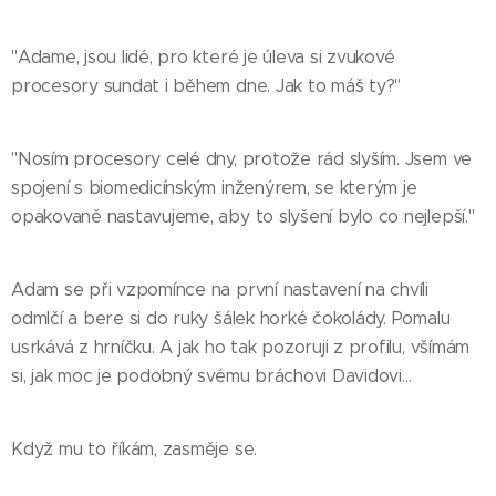
"Adame, jsou lidé, pro které je úleva si zvukové
procesory sundat i během dne. Jak to máš ty?"
"Nosím procesory celé dny, protože rád slyším. Jsem ve
spojení s biomedicínským inženýrem, se kterým je
opakovaně nastavujeme, aby to slyšení bylo co nejlepší."
Adam se při vzpomínce na první nastavení na chvíli
odmlčí a bere si do ruky šálek horké čokolády. Pomalu
usrkává z hrníčku. A jak ho tak pozoruji z profilu, všímám
si, jak moc je podobný svému bráchovi Davidovi…
Když mu to říkám, zasměje se.