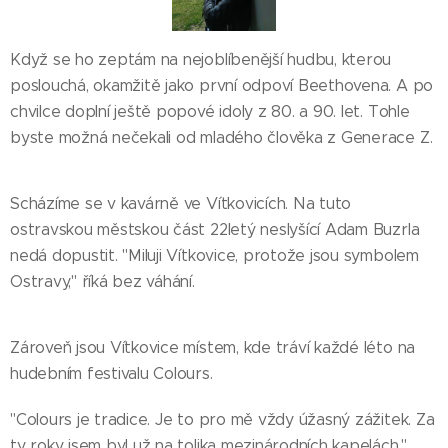
Když se ho zeptám na nejoblíbenější hudbu, kterou
poslouchá, okamžitě jako první odpoví Beethovena. A po
chvilce doplní ještě popové idoly z 80. a 90. let. Tohle
byste možná nečekali od mladého člověka z Generace Z.
Scházíme se v kavárně ve Vítkovicích. Na tuto
ostravskou městskou část 22letý neslyšící Adam Buzrla
nedá dopustit. "Miluji Vítkovice, protože jsou symbolem
Ostravy," říká bez váhání.
Zároveň jsou Vítkovice místem, kde tráví každé léto na
hudebním festivalu Colours.
"Colours je tradice. Je to pro mě vždy úžasný zážitek. Za
ty roky jsem byl už na tolika mezinárodních kapelách,"