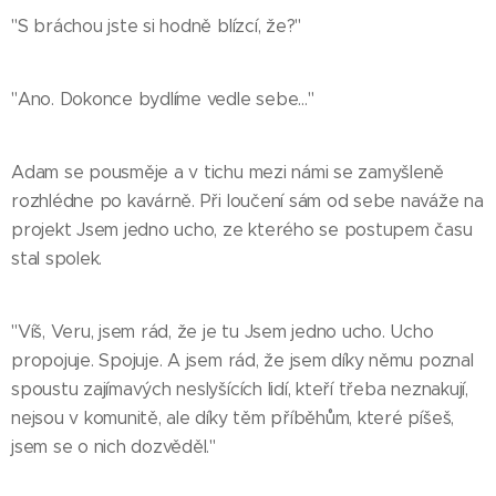
"S bráchou jste si hodně blízcí, že?"
"Ano. Dokonce bydlíme vedle sebe…"
Adam se pousměje a v tichu mezi námi se zamyšleně
rozhlédne po kavárně. Při loučení sám od sebe naváže na
projekt Jsem jedno ucho, ze kterého se postupem času
stal spolek.
"Víš, Veru, jsem rád, že je tu Jsem jedno ucho. Ucho
propojuje. Spojuje. A jsem rád, že jsem díky němu poznal
spoustu zajímavých neslyšících lidí, kteří třeba neznakují,
nejsou v komunitě, ale díky těm příběhům, které píšeš,
jsem se o nich dozvěděl."