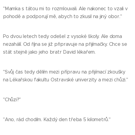
"Mamka s tátou mi to rozmlouvali. Ale nakonec to vzali v
pohodě a podporují mě, abych to zkusil na jiný obor."
Po dvou letech tedy odešel z vysoké školy. Ale doma
nezahálí. Od října se již připravuje na přijímačky. Chce se
stát stejně jako jeho bratr David lékařem.
"Svůj čas tedy dělím mezi přípravu na přijímací zkoušky
na Lékařskou fakultu Ostravské univerzity a mezi chůzi."
"Chůzi?"
"Ano, rád chodím. Každý den třeba 5 kilometrů."