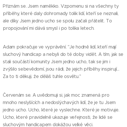
Přiznám se. Jsem naměkko. Vzpomenu si na všechny ty
příběhy, které daly dohromady tolik lidí, kteří se neznali,
ale díky Jsem jedno ucho se spolu začali přátelit. To
propojování mi dává smysl i po tolika letech.
Adam pokračuje ve vyprávění. "Je hodně lidí, kteří mají
sluchový handicap a nebyli do té doby vidět. A tím, jak se
stali součástí komunity Jsem jedno ucho, tak se jim i
zvýšilo sebevědomí, jsou rádi, že jejich příběhy inspirují…
Za to ti děkuji, že děláš tuhle osvětu."
Červenám se. A uvědomuji si, jak moc znamená pro
mnoho neslyšících a nedoslýchavých lidí, že je tu Jsem
jedno ucho. Ucho, které je vyslechne. Které je motivuje.
Ucho, které pravidelně ukazuje veřejnosti, že lidé se
sluchovým handicapem dokážou velké věci.