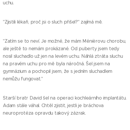
uchu.
"Zjistili lékaři, proč jsi o sluch přišel?" zajímá mě.
"Zatím se to neví. Je možné, že mám Ménièrovu chorobu,
ale ještě to nemám prokázané. Od puberty jsem tedy
nosil sluchadlo už jen na levém uchu. Náhlá ztráta sluchu
na pravém uchu pro mě byla náročná. Šel jsem na
gymnázium a pochopil jsem, že s jedním sluchadlem
nemůžu fungovat."
Starší bratr David šel na operaci kochleárního implantátu.
Adam stále váhal. Chtěl zjistit, jestli je bráchova
neuroprotéza opravdu takový zázrak.