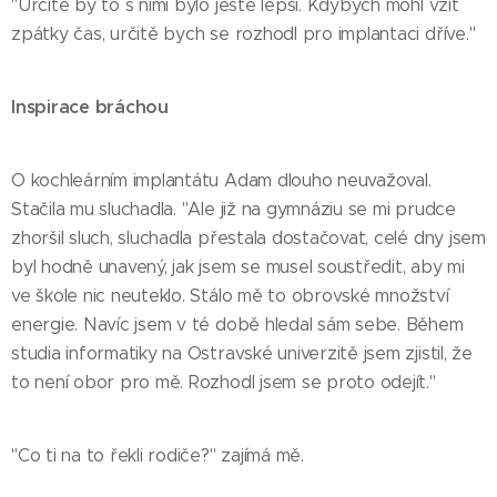
"Určitě by to s nimi bylo ještě lepší. Kdybych mohl vzít
zpátky čas, určitě bych se rozhodl pro implantaci dříve."
Inspirace bráchou
O kochleárním implantátu Adam dlouho neuvažoval.
Stačila mu sluchadla. "Ale již na gymnáziu se mi prudce
zhoršil sluch, sluchadla přestala dostačovat, celé dny jsem
byl hodně unavený, jak jsem se musel soustředit, aby mi
ve škole nic neuteklo. Stálo mě to obrovské množství
energie. Navíc jsem v té době hledal sám sebe. Během
studia informatiky na Ostravské univerzitě jsem zjistil, že
to není obor pro mě. Rozhodl jsem se proto odejít."
"Co ti na to řekli rodiče?" zajímá mě.