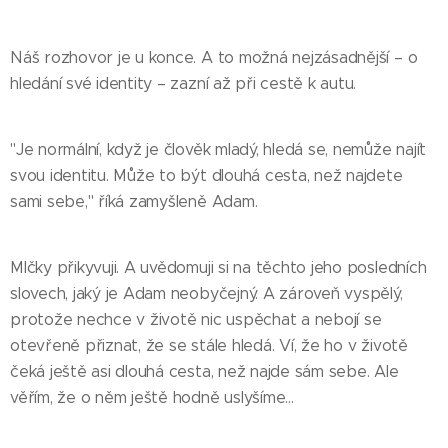
Náš rozhovor je u konce. A to možná nejzásadnější – o
hledání své identity – zazní až při cestě k autu.
"Je normální, když je člověk mladý, hledá se, nemůže najít
svou identitu. Může to být dlouhá cesta, než najdete
sami sebe," říká zamyšleně Adam.
Mlčky přikyvuji. A uvědomuji si na těchto jeho posledních
slovech, jaký je Adam neobyčejný. A zároveň vyspělý,
protože nechce v životě nic uspěchat a nebojí se
otevřeně přiznat, že se stále hledá. Ví, že ho v životě
čeká ještě asi dlouhá cesta, než najde sám sebe. Ale
věřím, že o něm ještě hodně uslyšíme…