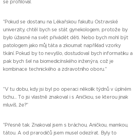
se profiloval.
"Pokud se dostanu na Lékařskou fakultu Ostravské
univerzity, chtěl bych se stát gynekologem, protože by
bylo úžasné na svět přivádět děti. Nebo bych mohl být
patologem jako můj táta a zkoumat například vzorky
tkání. Pokud by to nevyšlo, dostudoval bych informatiku a
pak bych šel na biomedicínského inženýra, což je
kombinace technického a zdravotního oboru."
"V tu dobu, kdy jsi byl po operaci několik týdnů v úplném
tichu… To jsi vlastně znakoval i s Aničkou, se kterou jinak
mluvíš, že?"
"Přesně tak. Znakoval jsem s bráchou, Aničkou, mamkou,
tátou. A od prarodičů jsem musel odezírat. Byly to