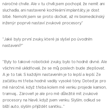
náročné chvíle. Ale v tu chvíli jsem pochopil, že nemít ani
sluchadla, ani nastavené kochleární implantáty, je dost
blbé. Nemohl jsem se proto dočkat, až mi biomedicínský
inženýr poprvé nastaví zvukové procesory."
"Jaké byly první zvuky, které jsi slyšel po úvodním
nastavení?"
"Byly to takové robotické zvuky, bylo to hodně divné. Ale
všichni mě uklidňovali, že se můj poslech bude zlepšovat.
A je to tak. S každým nastavením je to lepší a lepší. Ze
začátku mi třeba hodně vadily vysoké tóny. Doteď je pro
mě náročné, když třeba kolem mě venku projede kamion,
tramvaj… Zároveň je ale pro mě důležité mít zvukové
procesory na hlavě, když jsem venku. Slyším, odkud se
blíží auto, slyším přijíždět sanitku…"