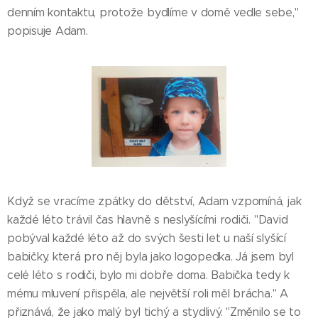
denním kontaktu, protože bydlíme v domě vedle sebe,"
popisuje Adam.
Když se vracíme zpátky do dětství, Adam vzpomíná, jak
každé léto trávil čas hlavně s neslyšícími rodiči. "David
pobýval každé léto až do svých šesti let u naší slyšící
babičky, která pro něj byla jako logopedka. Já jsem byl
celé léto s rodiči, bylo mi dobře doma. Babička tedy k
mému mluvení přispěla, ale největší roli měl brácha." A
přiznává, že jako malý byl tichý a stydlivý. "Změnilo se to