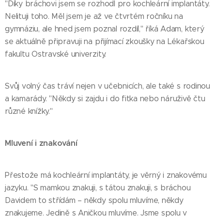
"Díky bráchovi jsem se rozhodl pro kochleární implantáty.
Nelituji toho. Měl jsem je až ve čtvrtém ročníku na
gymnáziu, ale hned jsem poznal rozdíl," říká Adam, který
se aktuálně připravuji na přijímací zkoušky na Lékařskou
fakultu Ostravské univerzity.
Svůj volný čas tráví nejen v učebnicích, ale také s rodinou
a kamarády. "Někdy si zajdu i do fitka nebo náruživě čtu
různé knížky."
Mluvení i znakování
Přestože má kochleární implantáty, je věrný i znakovému
jazyku. "S mamkou znakuji, s tátou znakuji, s bráchou
Davidem to střídám – někdy spolu mluvíme, někdy
znakujeme. Jedině s Aničkou mluvíme. Jsme spolu v